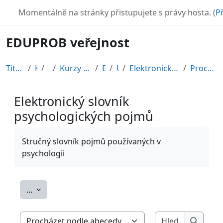
Přejít k hlavnímu obsahu
TURBO
Momentálně na stránky přistupujete s právy hosta. (
Př
EDUPROB veřejnost
Titulní stránka
Kurzy
CDV
Kurzy připravené v rámci ESF
EDU-V
Úvod
Elektronický slovník psychologických pojmů
Procházet podle abecedy
Elektronický slovník
psychologických pojmů
Požadavky na absolvování
Stručný slovník pojmů používaných v
psychologii
Exportovat položky
...
Hledat