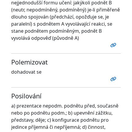
nejjednodušší formu učení: jakýkoli podnět B
(neutr, nepodmíněný, podmíněný) je-li přiměřeně
dlouho spojován (předchází, opožďuje se, je
paralelní) s podnětem A vyvolávající reakci, se
stane podnětem podmíněným, podnět B
vyvolává odpověď (původně A)
Polemizovat
dohadovat se
Posilování
a) prezentace nepodm. podnětu před, současně
nebo po podnětu podm.; b) upevnění zážitku,
představy, děje; c) konfigurace podnětu pro
jedince příjemná či nepříjemná; d) činnost,