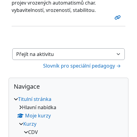
projev vrozených automatismů char.
vybavitelností, vrozeností, stabilitou.
Přejít na aktivitu
Slovník pro speciální pedagogy →
Bloky
Přeskočit: Navigace
Navigace
Titulní stránka
Hlavní nabídka
Moje kurzy
Kurzy
CDV