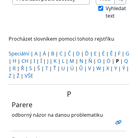
Procházet slovníkem pomocí tohoto rejstříku
Hledat
Vyhledat
text
Procházet slovníkem pomocí tohoto rejstříku
Speciální
|
A
|
Á
|
B
|
C
|
Č
|
D
|
Ď
|
E
|
É
|
Ě
|
F
|
G
|
H
|
CH
|
I
|
Í
|
J
|
K
|
L
|
M
|
N
|
Ň
|
O
|
Ó
|
P
|
Q
|
R
|
Ř
|
S
|
Š
|
T
|
Ť
|
U
|
Ú
|
Ů
|
V
|
W
|
X
|
Y
|
Ý
|
Z
|
Ž
|
VŠE
P
Parere
odborný názor na danou problematiku