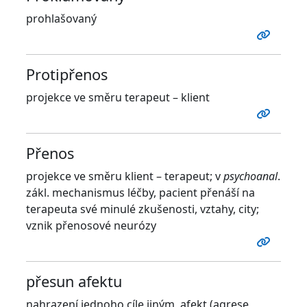
prohlašovaný
Protipřenos
projekce ve směru terapeut – klient
Přenos
projekce ve směru klient – terapeut; v
psychoanal
.
zákl. mechanismus léčby, pacient přenáší na
terapeuta své minulé zkušenosti, vztahy, city;
vznik přenosové neurózy
přesun afektu
nahrazení jednoho cíle jiným, afekt (agrese,