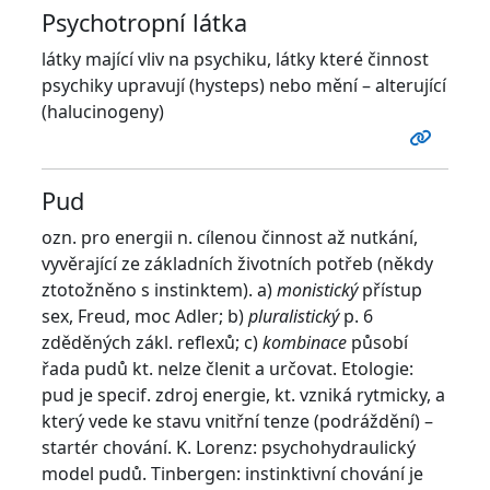
Psychotropní látka
látky mající vliv na psychiku, látky které činnost
psychiky upravují (hysteps) nebo mění – alterující
(halucinogeny)
Pud
ozn. pro energii n. cílenou činnost až nutkání,
vyvěrající ze základních životních potřeb (někdy
ztotožněno s instinktem). a)
monistický
přístup
sex, Freud, moc Adler; b)
pluralistický
p. 6
zděděných zákl. reflexů; c)
kombinace
působí
řada pudů kt. nelze členit a určovat. Etologie:
pud je specif. zdroj energie, kt. vzniká rytmicky, a
který vede ke stavu vnitřní tenze (podráždění) –
startér chování. K. Lorenz: psychohydraulický
model pudů. Tinbergen: instinktivní chování je