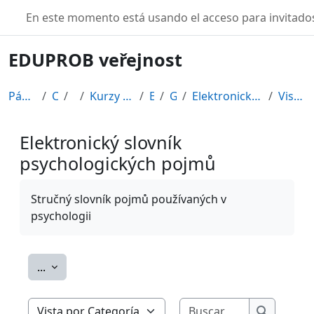
Salta al contenido principal
TURBO
En este momento está usando el acceso para invitados
EDUPROB veřejnost
Página Principal
Cursos
CDV
Kurzy připravené v rámci ESF
EDU-V
General
Elektronický slovník psychologických pojmů
Vista por Categoría
Elektronický slovník
psychologických pojmů
Requisitos de finalización
Stručný slovník pojmů používaných v
psychologii
Exportar entradas
...
Buscar