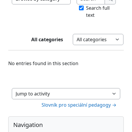
Browse the glossary using this index
Search
Search full
text
All categories
Categories
No entries found in this section
Jump to activity
Slovník pro speciální pedagogy →
Blocks
Skip Navigation
Navigation