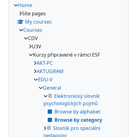
Home
Site pages
My courses
Courses
CDV
U3V
Kurzy připravené v rámci ESF
AKT-PC
AKTUGRAM
EDU-V
General
Elektronický slovník
psychologických pojmů
Browse by alphabet
Browse by category
Slovník pro speciální
pedagogy