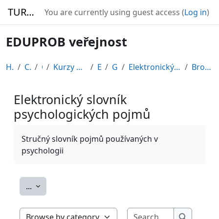
Skip to main content
TURBO
You are currently using guest access (
Log in
)
EDUPROB veřejnost
Home
Courses
CDV
Kurzy připravené v rámci ESF
EDU-V
General
Elektronický slovník psychologických pojmů
Browse by category
Elektronický slovník
psychologických pojmů
Completion requirements
Stručný slovník pojmů používaných v
psychologii
Export entries
...
Search