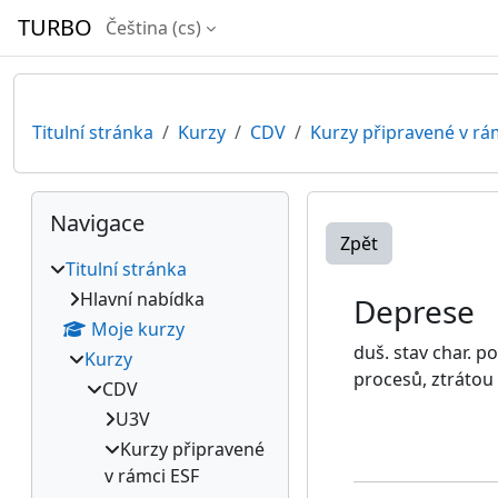
Přejít k hlavnímu obsahu
TURBO
Čeština ‎(cs)‎
Titulní stránka
Kurzy
CDV
Kurzy připravené v rá
Bloky
Přeskočit: Navigace
Navigace
Zpět
Titulní stránka
Hlavní nabídka
Deprese
Moje kurzy
duš. stav char. p
Kurzy
procesů, ztráto
CDV
U3V
Kurzy připravené
v rámci ESF