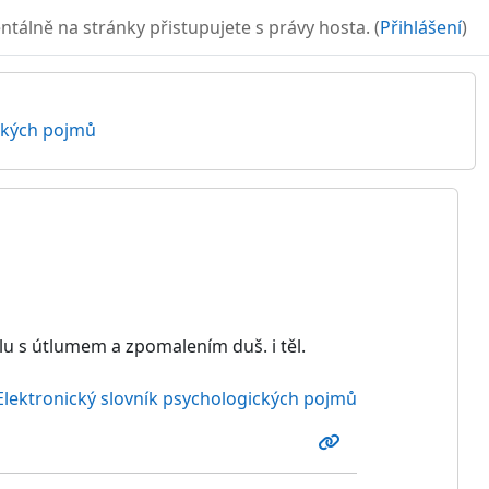
álně na stránky přistupujete s právy hosta. (
Přihlášení
)
ických pojmů
olu s útlumem a zpomalením duš. i těl.
Elektronický slovník psychologických pojmů