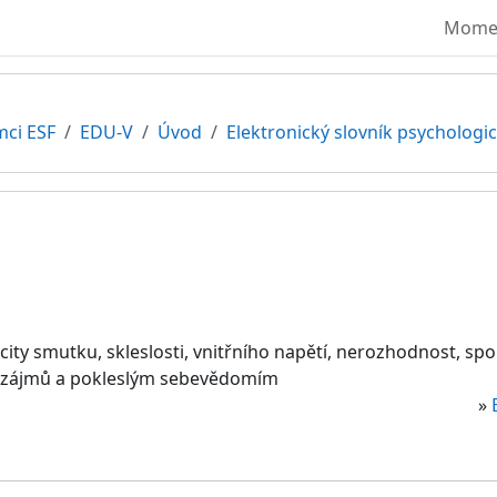
Moment
mci ESF
EDU-V
Úvod
Elektronický slovník psycholog
ocity smutku, skleslosti, vnitřního napětí, nerozhodnost, sp
u zájmů a pokleslým sebevědomím
»