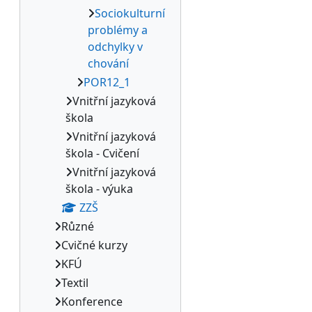
Sociokulturní
problémy a
odchylky v
chování
POR12_1
Vnitřní jazyková
škola
Vnitřní jazyková
škola - Cvičení
Vnitřní jazyková
škola - výuka
ZZŠ
Různé
Cvičné kurzy
KFÚ
Textil
Konference