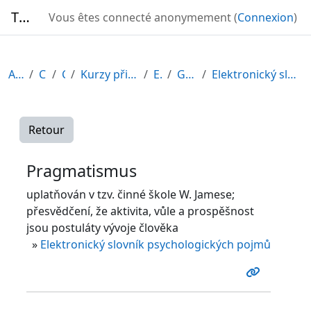
Passer au contenu principal
TURBO
Vous êtes connecté anonymement (
Connexion
)
Accueil
Cours
CDV
Kurzy připravené v rámci ESF
EDU-V
Généralités
Elektronický slovník psychologických pojmů
Retour
Pragmatismus
uplatňován v tzv. činné škole W. Jamese;
přesvědčení, že aktivita, vůle a prospěšnost
jsou postuláty vývoje člověka
»
Elektronický slovník psychologických pojmů