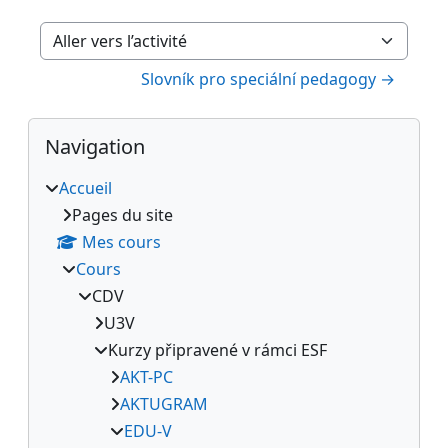
Aller vers l’activité
Slovník pro speciální pedagogy →
Blocs
Passer Navigation
Navigation
Accueil
Pages du site
Mes cours
Cours
CDV
U3V
Kurzy připravené v rámci ESF
AKT-PC
AKTUGRAM
EDU-V