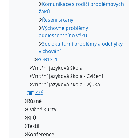
Komunikace s rodiči problémových
žáků
Řešení šikany
Výchovné problémy
adolescentního věku
Sociokulturní problémy a odchylky
v chování
POR12_1
Vnitřní jazyková škola
Vnitřní jazyková škola - Cvičení
Vnitřní jazyková škola - výuka
ZZŠ
Různé
Cvičné kurzy
KFÚ
Textil
Konference