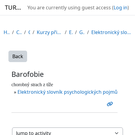
Skip to main content
TURBO
You are currently using guest access (
Log in
)
Home
Courses
CDV
Kurzy připravené v rámci ESF
EDU-V
General
Elektronický slovník psychologických pojmů
Back
Barofobie
chorobný strach z tíže
»
Elektronický slovník psychologických pojmů