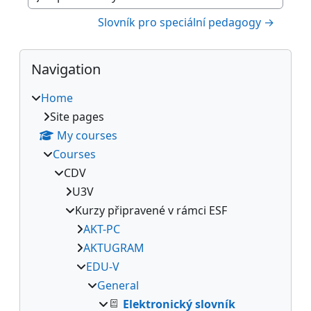
Jump to activity
Slovník pro speciální pedagogy →
Blocks
Skip Navigation
Navigation
Home
Site pages
My courses
Courses
CDV
U3V
Kurzy připravené v rámci ESF
AKT-PC
AKTUGRAM
EDU-V
General
Elektronický slovník