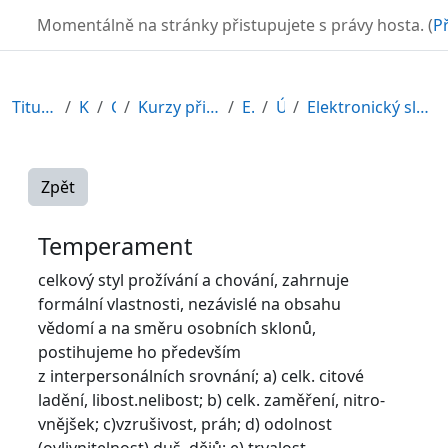
Přejít k hlavnímu obsahu
TURBO
Momentálně na stránky přistupujete s právy hosta. (
Př
Titulní stránka
Kurzy
CDV
Kurzy připravené v rámci ESF
EDU-V
Úvod
Elektronický slovník psychologických pojmů
Zpět
Temperament
celkový styl prožívání a chování, zahrnuje
formální vlastnosti, nezávislé na obsahu
vědomí a na směru osobních sklonů,
postihujeme ho především
z interpersonálních srovnání; a) celk. citové
ladění, libost.nelibost; b) celk. zaměření, nitro-
vnějšek; c)vzrušivost, práh; d) odolnost
(ovlivnitelnost) duš. dějů; e) trvalost.