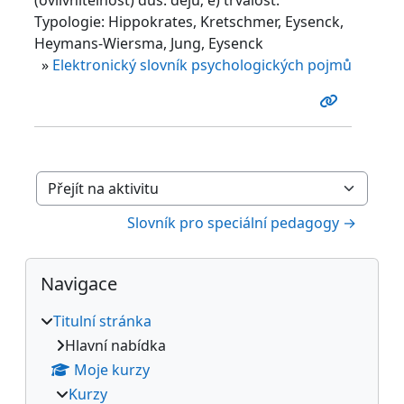
Typologie: Hippokrates, Kretschmer, Eysenck,
Heymans-Wiersma, Jung, Eysenck
»
Elektronický slovník psychologických pojmů
Přejít na aktivitu
Slovník pro speciální pedagogy →
Bloky
Přeskočit: Navigace
Navigace
Titulní stránka
Hlavní nabídka
Moje kurzy
Kurzy