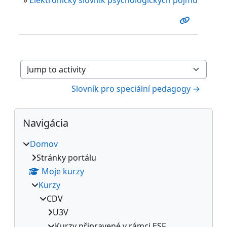
Jump to activity
Slovník pro speciální pedagogy →
Bloky
Preskočiť Navigácia
Navigácia
Domov
Stránky portálu
Moje kurzy
Kurzy
CDV
U3V
Kurzy připravené v rámci ESF