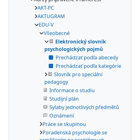
AKT-PC
AKTUGRAM
EDU-V
Všeobecné
Elektronický slovník
psychologických pojmů
Prechádzať podľa abecedy
Prechádzať podľa kategórie
Slovník pro speciální
pedagogy
Informace o studiu
Studijní plán
Sylaby jednotlivých předmětů
Oznámení
Práce se skupinou
Poradenská psychologie se
zaměřením na problémy ch...