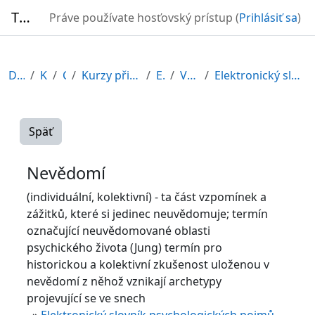
Preskočiť na hlavný obsah
TURBO
Práve používate hosťovský prístup (
Prihlásiť sa
)
Domov
Kurzy
CDV
Kurzy připravené v rámci ESF
EDU-V
Všeobecné
Elektronický slovník psychologických pojmů
Späť
Nevědomí
(individuální, kolektivní) - ta část vzpomínek a
zážitků, které si jedinec neuvědomuje; termín
označující neuvědomované oblasti
psychického života (Jung) termín pro
historickou a kolektivní zkušenost uloženou v
nevědomí z něhož vznikají archetypy
projevující se ve snech
»
Elektronický slovník psychologických pojmů