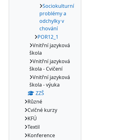
Sociokulturní
problémy a
odchylky v
chování
POR12_1
Vnitřní jazyková
škola
Vnitřní jazyková
škola - Cvičení
Vnitřní jazyková
škola - výuka
ZZŠ
Různé
Cvičné kurzy
KFÚ
Textil
Konference