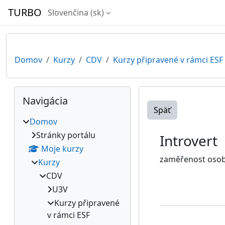
Preskočiť na hlavný obsah
TURBO
Slovenčina ‎(sk)‎
Domov
Kurzy
CDV
Kurzy připravené v rámci ESF
Bloky
Preskočiť Navigácia
Navigácia
Späť
Domov
Stránky portálu
Introvert
Moje kurzy
zaměřenost osobno
Kurzy
CDV
U3V
Kurzy připravené
v rámci ESF