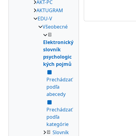
AKT-PC
AKTUGRAM
EDU-V
Všeobecné
Elektronický
slovník
psychologic
kých pojmů
Prechádzať
podľa
abecedy
Prechádzať
podľa
kategórie
Slovník