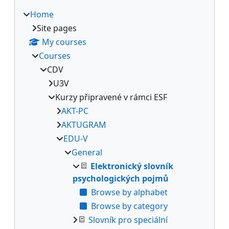
Home
Site pages
My courses
Courses
CDV
U3V
Kurzy připravené v rámci ESF
AKT-PC
AKTUGRAM
EDU-V
General
Elektronický slovník
psychologických pojmů
Browse by alphabet
Browse by category
Slovník pro speciální