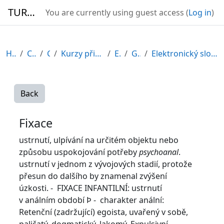
Skip to main content
TURBO
You are currently using guest access (
Log in
)
Home
Courses
CDV
Kurzy připravené v rámci ESF
EDU-V
General
Elektronický slovník psychologických pojmů
Back
Fixace
ustrnutí, ulpívání na určitém objektu nebo
způsobu uspokojování potřeby
psychoanal
.
ustrnutí v jednom z vývojových stadií, protože
přesun do dalšího by znamenal zvýšení
úzkosti. - FIXACE INFANTILNÍ: ustrnutí
v análním období Þ - charakter anální:
Retenční (zadržující) egoista, uvařený v sobě,
paličatý, dogmatický. lakomý, Expulsivní