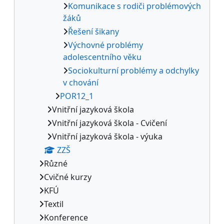
Komunikace s rodiči problémových
žáků
Řešení šikany
Výchovné problémy
adolescentního věku
Sociokulturní problémy a odchylky
v chování
POR12_1
Vnitřní jazyková škola
Vnitřní jazyková škola - Cvičení
Vnitřní jazyková škola - výuka
ZZŠ
Různé
Cvičné kurzy
KFÚ
Textil
Konference