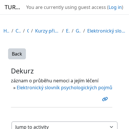
Skip to main content
TURBO
You are currently using guest access (
Log in
)
Home
Courses
CDV
Kurzy připravené v rámci ESF
EDU-V
General
Elektronický slovník psychologických pojmů
Back
Dekurz
záznam o průběhu nemoci a jejím léčení
»
Elektronický slovník psychologických pojmů