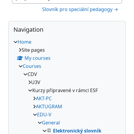
Jump to activity
Slovník pro speciální pedagogy →
Blocks
Skip Navigation
Navigation
Home
Site pages
My courses
Courses
CDV
U3V
Kurzy připravené v rámci ESF
AKT-PC
AKTUGRAM
EDU-V
General
Elektronický slovník