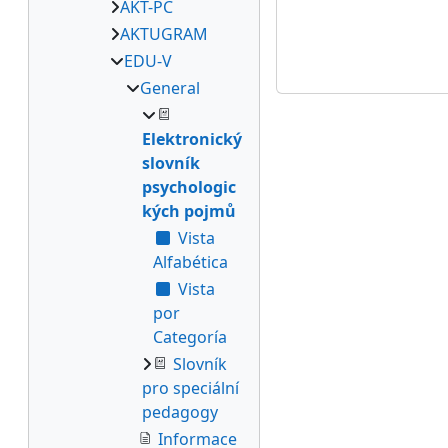
AKT-PC
AKTUGRAM
EDU-V
General
Elektronický
slovník
psychologic
kých pojmů
Vista
Alfabética
Vista
por
Categoría
Slovník
pro speciální
pedagogy
Informace