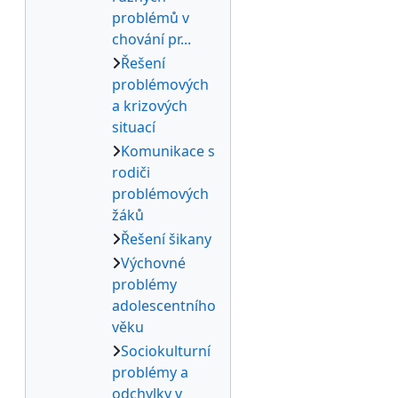
problémů v
chování pr...
Řešení
problémových
a krizových
situací
Komunikace s
rodiči
problémových
žáků
Řešení šikany
Výchovné
problémy
adolescentního
věku
Sociokulturní
problémy a
odchylky v