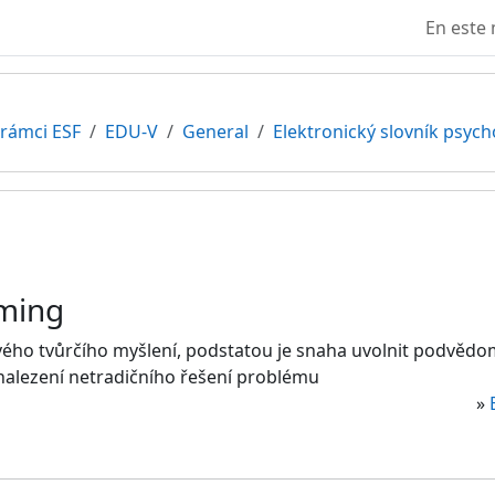
En este 
 rámci ESF
EDU-V
General
Elektronický slovník psyc
ming
ho tvůrčího myšlení, podstatou je snaha uvolnit podvědomé
e nalezení netradičního řešení problému
»