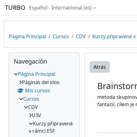
Salta al contenido principal
TURBO
Español - Internacional ‎(es)‎
Página Principal
Cursos
CDV
Kurzy připravené v
Bloques
Salta Navegación
Navegación
Atrás
Página Principal
Páginas del sitio
Brainstor
Mis cursos
metoda skupinové
Cursos
fantazii, cílem j
CDV
U3V
Kurzy připravené
v rámci ESF