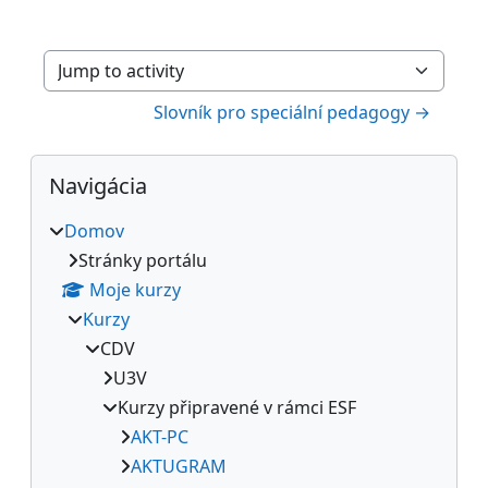
Jump to activity
Slovník pro speciální pedagogy →
Bloky
Preskočiť Navigácia
Navigácia
Domov
Stránky portálu
Moje kurzy
Kurzy
CDV
U3V
Kurzy připravené v rámci ESF
AKT-PC
AKTUGRAM