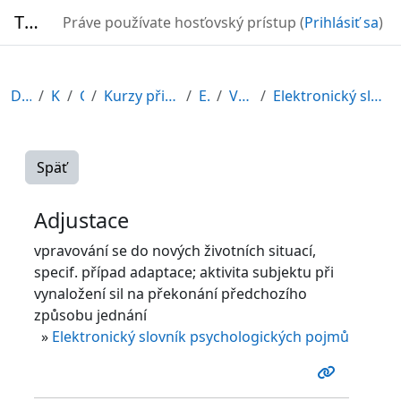
Preskočiť na hlavný obsah
TURBO
Práve používate hosťovský prístup (
Prihlásiť sa
)
Domov
Kurzy
CDV
Kurzy připravené v rámci ESF
EDU-V
Všeobecné
Elektronický slovník psychologických pojmů
Späť
Adjustace
vpravování se do nových životních situací,
specif. případ adaptace; aktivita subjektu při
vynaložení sil na překonání předchozího
způsobu jednání
»
Elektronický slovník psychologických pojmů