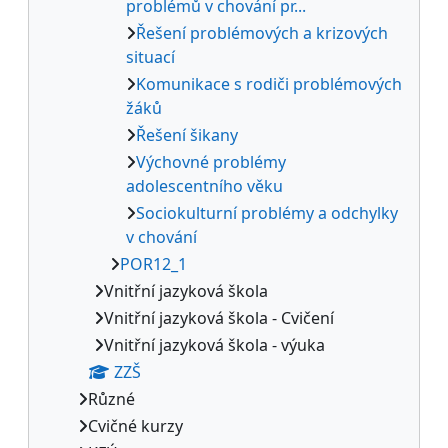
problémů v chování pr...
Řešení problémových a krizových
situací
Komunikace s rodiči problémových
žáků
Řešení šikany
Výchovné problémy
adolescentního věku
Sociokulturní problémy a odchylky
v chování
POR12_1
Vnitřní jazyková škola
Vnitřní jazyková škola - Cvičení
Vnitřní jazyková škola - výuka
ZZŠ
Různé
Cvičné kurzy