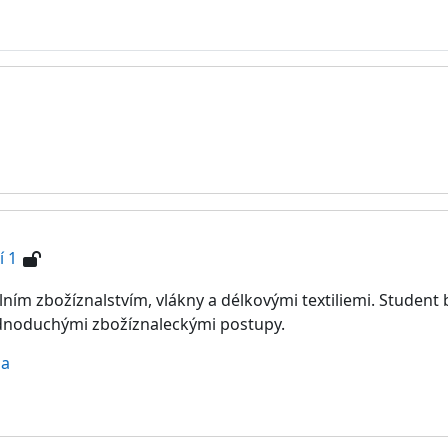
í 1
lním zbožíznalstvím, vlákny a délkovými textiliemi. Student
jednoduchými zbožíznaleckými postupy.
na