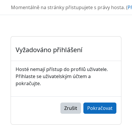
Přejít k hlavnímu obsahu
TURBO
Momentálně na stránky přistupujete s právy hosta. (
Př
Vyžadováno přihlášení
Hosté nemají přístup do profilů uživatele.
Přihlaste se uživatelským účtem a
pokračujte.
Zrušit
Pokračovat