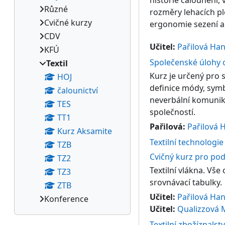
historie čalounění,
Různé
rozměry lehacích pl
Cvičné kurzy
ergonomie sezení a
CDV
Učitel:
Pařilová Ha
KFÚ
Společenské úlohy o
Textil
Kurz je určený pro 
HOJ
definice módy, symbo
čalounictví
neverbální komunika
TES
společností.
TT1
Pařilová:
Pařilová 
Kurz Aksamite
Textilní technologie
TZB
Cvičný kurz pro po
TZ2
Textilní vlákna. Vše
TZ3
srovnávací tabulky.
ZTB
Učitel:
Pařilová Ha
Konference
Učitel:
Qualizzová 
Textilní zbožíznalstv