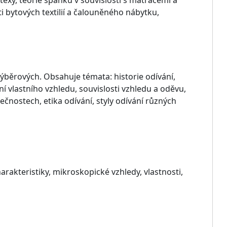
texy, teorie spánku v souvislosti s matracemi a
i bytových textilií a čalouněného nábytku,
ýběrových. Obsahuje témata: historie odívání,
ní vlastního vzhledu, souvislosti vzhledu a oděvu,
čnostech, etika odívání, styly odívání různých
arakteristiky, mikroskopické vzhledy, vlastnosti,