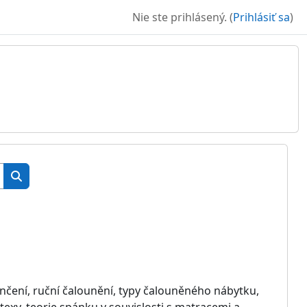
Nie ste prihlásený. (
Prihlásiť sa
)
Vyhľadať kurzy
Vyhľadať kurzy
 zančení, ruční čalounění, typy čalouněného nábytku,