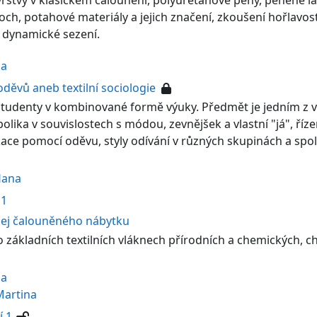
 vrstvy v klasickém čalounění, polyuretanové pěny, pěněné la
och, potahové materiály a jejich značení, zkoušení hořlavost
 dynamické sezení.
na
děvů aneb textilní sociologie
studenty v kombinované formě výuky. Předmět je jedním z v
lika v souvislostech s módou, zevnějšek a vlastní "já", říze
ce pomocí oděvu, styly odívání v různých skupinách a spole
Hana
 1
dej čalouněného nábytku
 o základních textilních vláknech přírodních a chemických, ch
na
Martina
í 1