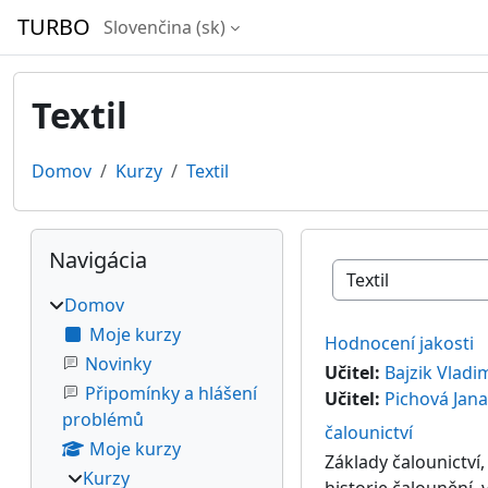
Preskočiť na hlavný obsah
TURBO
Slovenčina ‎(sk)‎
Textil
Domov
Kurzy
Textil
Bloky
Preskočiť Navigácia
Navigácia
Kategórie kurzov
Domov
Moje kurzy
Hodnocení jakosti
Novinky
Učitel:
Bajzik Vladi
Připomínky a hlášení
Učitel:
Pichová Jana
problémů
čalounictví
Moje kurzy
Základy čalounictví,
Kurzy