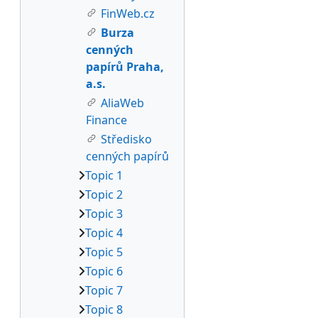
FinWeb.cz
Burza
cenných
papírů Praha,
a.s.
AliaWeb
Finance
Středisko
cenných papírů
Topic 1
Topic 2
Topic 3
Topic 4
Topic 5
Topic 6
Topic 7
Topic 8