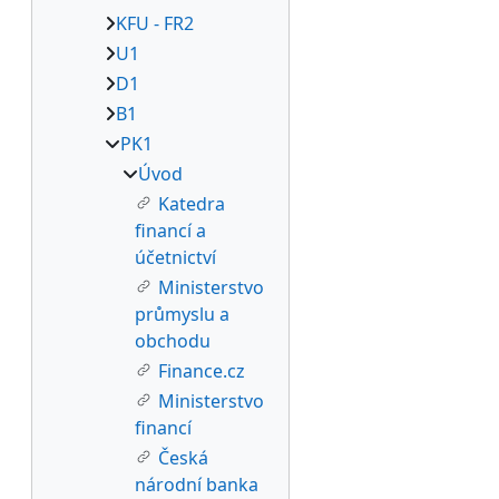
KFU - FR2
U1
D1
B1
PK1
Úvod
Katedra
financí a
účetnictví
Ministerstvo
průmyslu a
obchodu
Finance.cz
Ministerstvo
financí
Česká
národní banka