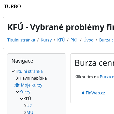
Přejít k hlavnímu obsahu
TURBO
KFÚ - Vybrané problémy fi
Titulní stránka
Kurzy
KFÚ
PK1
Úvod
Burza c
Bloky
Přeskočit: Navigace
Navigace
Burza cenn
Titulní stránka
Požadavky na absol
Kliknutím na
Burza c
Hlavní nabídka
Moje kurzy
Kurzy
◀︎ FinWeb.cz
KFÚ
U2
MU