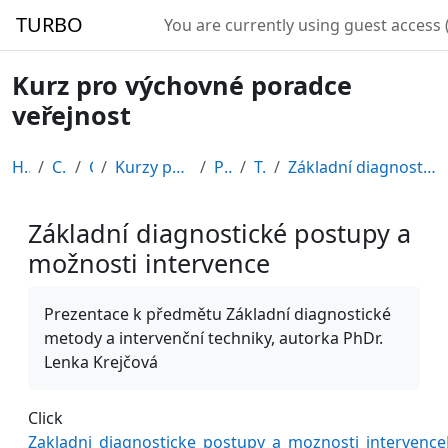
Skip to main content
TURBO
You are currently using guest access 
Kurz pro výchovné poradce
veřejnost
Home
Courses
CDV
Kurzy připravené v rámci ESF
POR12_1
Topic 9
Základní diagnostické postupy a možnosti intervence
Základní diagnostické postupy a
možnosti intervence
Completion requirements
Prezentace k předmětu Základní diagnostické
metody a intervenční techniky, autorka PhDr.
Lenka Krejčová
Click
Zakladni_diagnosticke_postupy_a_moznosti_intervenc