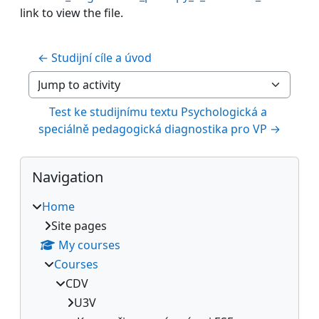
link to view the file.
← Studijní cíle a úvod
Jump to activity
Test ke studijnímu textu Psychologická a 
speciálně pedagogická diagnostika pro VP →
Blocks
Skip Navigation
Navigation
Home
Site pages
My courses
Courses
CDV
U3V