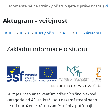
Přejít k hlavnímu obsahu
TURBO
Momentálně na stránky přistupujete s právy hosta. (
Př
Aktugram - veřejnost
Titulní stránka
Kurzy
CDV
Kurzy připravené v rámci ESF
AKTUGRAM
Úvod
Základní informace o studiu
Základní informace o studiu
Požadavky na absolvování
Kurz je určen absolventům středních škol věkové
kategorie od 45 let, kteří jsou nezaměstnaní nebo
se cítí ohroženi ztrátou zaměstnání a potřebují