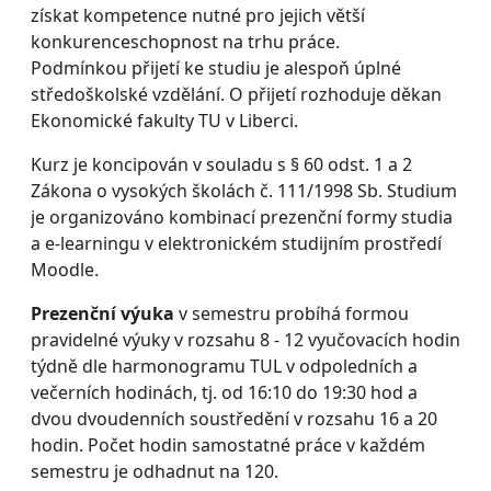
získat kompetence nutné pro jejich větší
konkurenceschopnost na trhu práce.
Podmínkou přijetí ke studiu je alespoň úplné
středoškolské vzdělání. O přijetí rozhoduje děkan
Ekonomické fakulty TU v Liberci.
Kurz je koncipován v souladu s § 60 odst. 1 a 2
Zákona o vysokých školách č. 111/1998 Sb. Studium
je organizováno kombinací prezenční formy studia
a e-learningu v elektronickém studijním prostředí
Moodle.
Prezenční výuka
v semestru probíhá formou
pravidelné výuky v rozsahu 8 - 12 vyučovacích hodin
týdně dle harmonogramu TUL v odpoledních a
večerních hodinách, tj. od 16:10 do 19:30 hod a
dvou dvoudenních soustředění v rozsahu 16 a 20
hodin. Počet hodin samostatné práce v každém
semestru je odhadnut na 120.