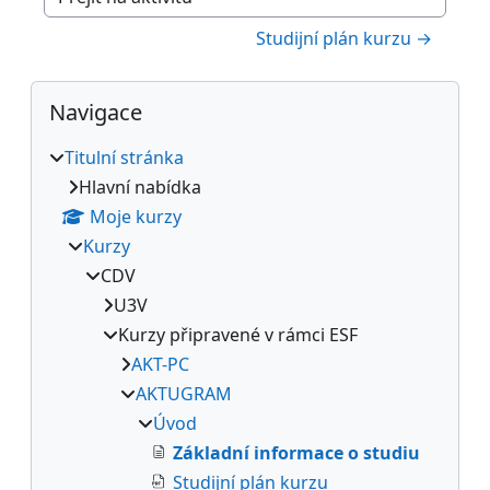
Přejít na aktivitu
Studijní plán kurzu →
Bloky
Přeskočit: Navigace
Navigace
Titulní stránka
Hlavní nabídka
Moje kurzy
Kurzy
CDV
U3V
Kurzy připravené v rámci ESF
AKT-PC
AKTUGRAM
Úvod
Základní informace o studiu
Studijní plán kurzu