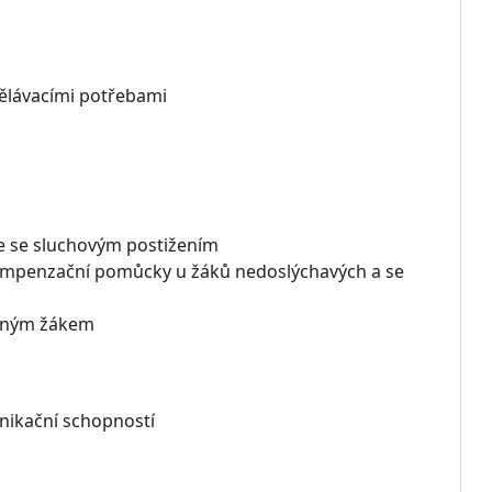
dělávacími potřebami
ce se sluchovým postižením
 kompenzační pomůcky u žáků nedoslýchavých a se
ženým žákem
unikační schopností