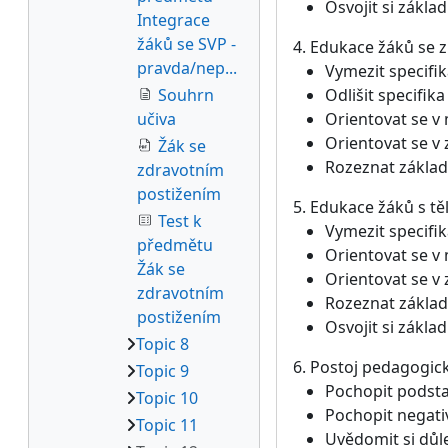
Osvojit si zákl
Integrace
žáků se SVP -
4. Edukace žáků se 
pravda/nep...
Vymezit specifi
Souhrn
Odlišit specifik
učiva
Orientovat se v
Orientovat se v
Žák se
Rozeznat základ
zdravotním
postižením
5. Edukace žáků s t
Test k
Vymezit specifi
předmětu
Orientovat se v
Žák se
Orientovat se v
zdravotním
Rozeznat základ
postižením
Osvojit si zákla
Topic 8
6. Postoj pedagogic
Topic 9
Pochopit podsta
Topic 10
Pochopit negati
Topic 11
Uvědomit si důle