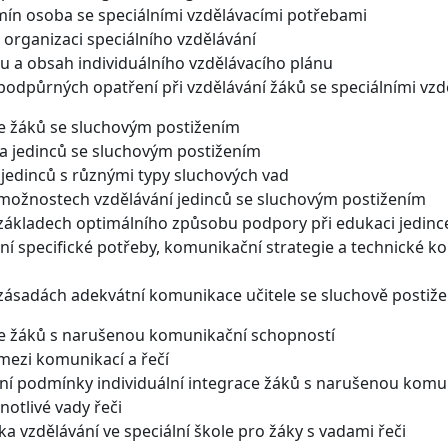
mín osoba se speciálními vzdělávacími potřebami
 organizaci speciálního vzdělávání
u a obsah individuálního vzdělávacího plánu
podpůrných opatření při vzdělávání žáků se speciálními vz
ce žáků se sluchovým postižením
ka jedinců se sluchovým postižením
a jedinců s různými typy sluchových vad
 možnostech vzdělávání jedinců se sluchovým postižením
 základech optimálního způsobu podpory při edukaci jedin
ní specifické potřeby, komunikační strategie a technické
 zásadách adekvátní komunikace učitele se sluchově posti
ace žáků s narušenou komunikační schopností
mezi komunikací a řečí
adní podmínky individuální integrace žáků s narušenou kom
notlivé vady řeči
ka vzdělávání ve speciální škole pro žáky s vadami řeči