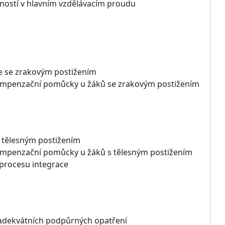
pností v hlavním vzdělávacím proudu
ce se zrakovým postižením
 kompenzační pomůcky u žáků se zrakovým postižením
s tělesným postižením
 kompenzační pomůcky u žáků s tělesným postižením
v procesu integrace
by adekvátních podpůrných opatření