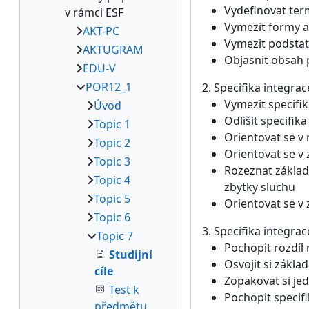
Vydefinovat ter
v rámci ESF
Vymezit formy a
AKT-PC
Vymezit podstat
AKTUGRAM
Objasnit obsah 
EDU-V
POR12_1
2. Specifika integra
Vymezit specifi
Úvod
Odlišit specifik
Topic 1
Orientovat se v
Topic 2
Orientovat se v
Topic 3
Rozeznat základ
Topic 4
zbytky sluchu
Topic 5
Orientovat se v
Topic 6
3. Specifika integr
Topic 7
Pochopit rozdíl 
Studijní
Osvojit si zákl
cíle
Zopakovat si jed
Test k
Pochopit specifi
předmětu