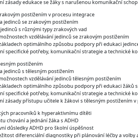
adní zásady edukace se žáky s narušenou komunikační scho
zrakovým postižením v procesu integrace
ka jedinců se zrakovým postižením
a jedinců s různými typy zrakových vad
 možnostech vzdělávání jedinců se zrakovým postižením
 základech optimálního způsobu podpory při edukaci jedin
ní specifické potřeby, komunikační strategie a technické
ělesným postižením
ka jedinců s tělesným postižením
 možnostech vzdělávání jedinců tělesným postižením
 základech optimálního způsobu podpory při edukaci žáků 
ní specifické potřeby, komunikační strategie a technické
dní zásady přístupu učitele k žákovi s tělesným postižením 
kých pracovníků k hyperaktivnímu dítěti
tu chování a jednání žáka s ADHD
vní důsledky ADHD pro školní úspěšnost
žitost diferenciální diagnostiky při plánování léčby a vol