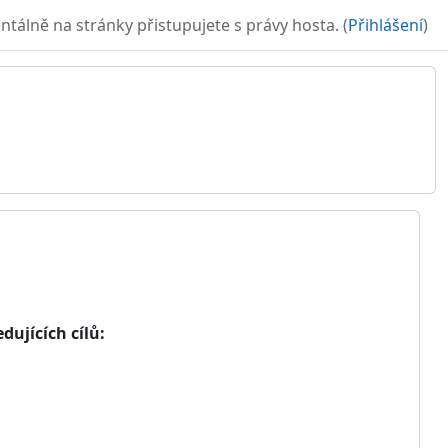
álně na stránky přistupujete s právy hosta. (
Přihlášení
)
ujících cílů: