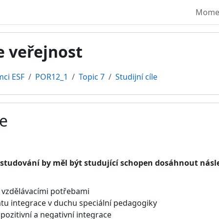
Moment
e veřejnost
mci ESF
POR12_1
Topic 7
Studijní cíle
le
vování
studování by měl být studující schopen dosáhnout násled
i vzdělávacími potřebami
tu integrace v duchu speciální pedagogiky
 pozitivní a negativní integrace