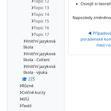
Topic 12
Osvojit si teor
Topic 13
Topic 14
Naposledy změněno: 
Topic 15
Topic 16
◀︎ Případová
Topic 17
poradenské komu
Vnitřní jazyková
mezi ro
škola
Vnitřní jazyková
škola - Cvičení
Vnitřní jazyková
škola - výuka
ZZŠ
Různé
Cvičné kurzy
KFÚ
Textil