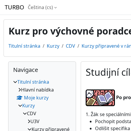
Přejít k hlavnímu obsahu
TURBO
Čeština ‎(cs)‎
Kurz pro výchovné poradc
Titulní stránka
Kurzy
CDV
Kurzy připravené v rá
Bloky
Přeskočit: Navigace
Navigace
Studijní cí
Titulní stránka
Požadavky na absol
Hlavní nabídka
Po pro
Moje kurzy
Kurzy
CDV
1. Žák se speciálním
U3V
Pochopit podsta
Odlišit specifika
Kurzy připravené