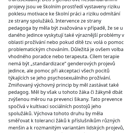
projevy jsou ve školním prostředí vystaveny riziku
poklesu motivace ke školní práci a riziku odmítání
ze strany spolužáků. Intervence ze strany
pedagoga by měla být zvažována v případě, že se u
daného jedince vyskytují také výraznější problémy v
oblasti prožívání nebo pokud dítě tzv. volá o pomoc
problematickým chováním. Důležitá je ovšem volba
vhodného poradce nebo terapeuta. Cílem terapie
nemá být „standardizace“ genderových projevů
jedince, ale pomoc při akceptaci všech pocitů
týkajících se jeho psychosexuálního prožívání.
Zmiňovaný výchovný princip by měl zastávat také
pedagog. Měl by však u tohoto žáka či žákyně dbát
zvýšenou měrou na prevenci šikany. Tato prevence
spočívá v kultivaci sociálních postojů jeho
spolužáků. Výchova tohoto druhu by měla
směřovat k toleranci žáků k příslušníkům různých
menšin a k rozmanitým variantám lidských projevů,