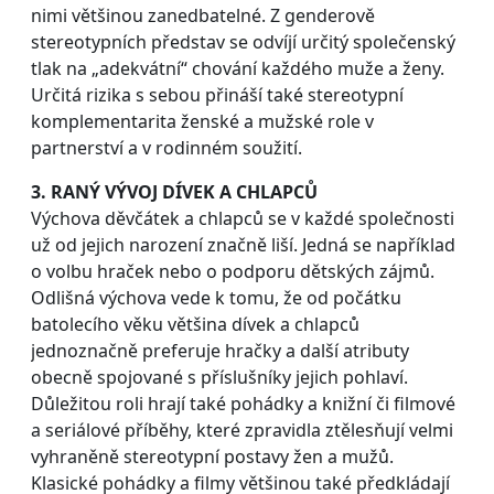
nimi většinou zanedbatelné. Z genderově
stereotypních představ se odvíjí určitý společenský
tlak na „adekvátní“ chování každého muže a ženy.
Určitá rizika s sebou přináší také stereotypní
komplementarita ženské a mužské role v
partnerství a v rodinném soužití.
3. RANÝ VÝVOJ DÍVEK A CHLAPCŮ
Výchova děvčátek a chlapců se v každé společnosti
už od jejich narození značně liší. Jedná se například
o volbu hraček nebo o podporu dětských zájmů.
Odlišná výchova vede k tomu, že od počátku
batolecího věku většina dívek a chlapců
jednoznačně preferuje hračky a další atributy
obecně spojované s příslušníky jejich pohlaví.
Důležitou roli hrají také pohádky a knižní či filmové
a seriálové příběhy, které zpravidla ztělesňují velmi
vyhraněně stereotypní postavy žen a mužů.
Klasické pohádky a filmy většinou také předkládají