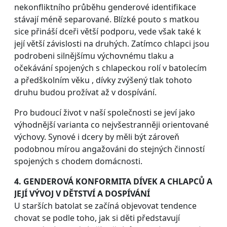
nekonfliktního průběhu genderové identifikace
stávají méně separované. Blízké pouto s matkou
sice přináší dceři větší podporu, vede však také k
její větší závislosti na druhých. Zatímco chlapci jsou
podrobeni silnějšímu výchovnému tlaku a
očekávání spojených s chlapeckou rolí v batolecím
a předškolním věku , dívky zvýšený tlak tohoto
druhu budou prožívat až v dospívání.
Pro budoucí život v naší společnosti se jeví jako
výhodnější varianta co nejvšestranněji orientované
výchovy. Synové i dcery by měli být zároveň
podobnou mírou angažováni do stejných činností
spojených s chodem domácnosti.
4. GENDEROVÁ KONFORMITA DÍVEK A CHLAPCŮ A
JEJÍ VÝVOJ V DĚTSTVÍ A DOSPÍVÁNÍ
U starších batolat se začíná objevovat tendence
chovat se podle toho, jak si děti představují