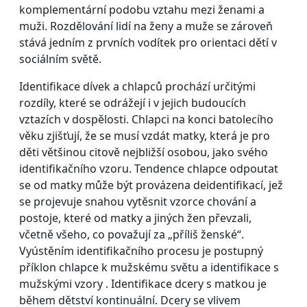
komplementární podobu vztahu mezi ženami a
muži. Rozdělování lidí na ženy a muže se zároveň
stává jedním z prvních vodítek pro orientaci dětí v
sociálním světě.
Identifikace dívek a chlapců prochází určitými
rozdíly, které se odrážejí i v jejich budoucích
vztazích v dospělosti. Chlapci na konci batolecího
věku zjišťují, že se musí vzdát matky, která je pro
děti většinou citově nejbližší osobou, jako svého
identifikačního vzoru. Tendence chlapce odpoutat
se od matky může být provázena deidentifikací, jež
se projevuje snahou vytěsnit vzorce chování a
postoje, které od matky a jiných žen převzali,
včetně všeho, co považují za „příliš ženské“.
Vyústěním identifikačního procesu je postupný
příklon chlapce k mužskému světu a identifikace s
mužskými vzory . Identifikace dcery s matkou je
během dětství kontinuální. Dcery se vlivem