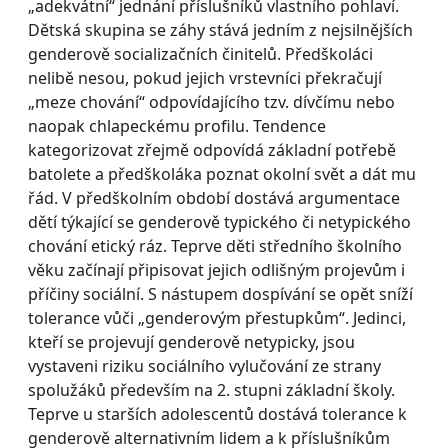
„adekvátní“ jednání příslušníků vlastního pohlaví.
Dětská skupina se záhy stává jedním z nejsilnějších
genderově socializačních činitelů. Předškoláci
nelibě nesou, pokud jejich vrstevníci překračují
„meze chování“ odpovídajícího tzv. dívčímu nebo
naopak chlapeckému profilu. Tendence
kategorizovat zřejmě odpovídá základní potřebě
batolete a předškoláka poznat okolní svět a dát mu
řád. V předškolním období dostává argumentace
dětí týkající se genderově typického či netypického
chování etický ráz. Teprve děti středního školního
věku začínají připisovat jejich odlišným projevům i
příčiny sociální. S nástupem dospívání se opět sníží
tolerance vůči „genderovým přestupkům“. Jedinci,
kteří se projevují genderově netypicky, jsou
vystaveni riziku sociálního vylučování ze strany
spolužáků především na 2. stupni základní školy.
Teprve u starších adolescentů dostává tolerance k
genderově alternativním lidem a k příslušníkům