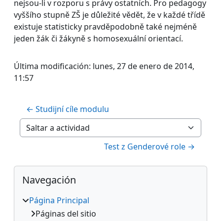
nejsou-li v rozporu s právy ostatních. Pro pedagogy
vyššího stupně ZŠ je důležité vědět, že v každé třídě
existuje statisticky pravděpodobně také nejméně
jeden žák či žákyně s homosexuální orientací.
Última modificación: lunes, 27 de enero de 2014,
11:57
← Studijní cíle modulu
Saltar a actividad
Test z Genderové role →
Bloques
Salta Navegación
Navegación
Página Principal
Páginas del sitio