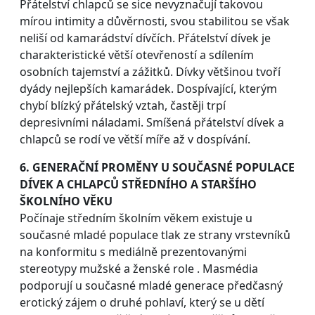
Přátelství chlapců se sice nevyznačují takovou
mírou intimity a důvěrnosti, svou stabilitou se však
neliší od kamarádství dívčích. Přátelství dívek je
charakteristické větší otevřeností a sdílením
osobních tajemství a zážitků. Dívky většinou tvoří
dyády nejlepších kamarádek. Dospívající, kterým
chybí blízký přátelský vztah, častěji trpí
depresivními náladami. Smíšená přátelství dívek a
chlapců se rodí ve větší míře až v dospívání.
6. GENERAČNÍ PROMĚNY U SOUČASNÉ POPULACE
DÍVEK A CHLAPCŮ STŘEDNÍHO A STARŠÍHO
ŠKOLNÍHO VĚKU
Počínaje středním školním věkem existuje u
současné mladé populace tlak ze strany vrstevníků
na konformitu s mediálně prezentovanými
stereotypy mužské a ženské role . Masmédia
podporují u současné mladé generace předčasný
erotický zájem o druhé pohlaví, který se u dětí