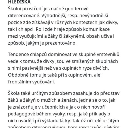
HLEDISKA
Školní prostředí je značně genderově
diferencované. Výhodnější, resp. nevýhodnější
pozice zde získávají v různých kontextech jak dívky,
tak i chlapci. Roli zde hraje způsob komunikace
mezi vyučujícími a žáky či žákyněmi, obsah učiva i
způsob, jakým je prezentováno.
Tendence chlapců dominovat ve skupině vrstevníků
vede k tomu, že dívky jsou ve smíšených skupinách
s nimi pasivnější než ve skupinách ryze dívčích.
Obdobně tomu je také při skupinovém, ale i
frontálním vyučování.
Škola také určitým způsobem zasahuje do představ
žáků a žákyň o mužích a ženách. Jedná se o to, jak
je znázorňuje v učebnicích a jak o nich hovoří
pedagogové během výuky, resp. jaké příklady o
nich uvádějí při výkladu látky. Taktéž učitelé určitým
způsobem diferencují svou komunikaci vůči dívkám