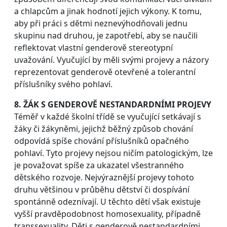
a chlapcům a jinak hodnotí jejich výkony. K tomu,
aby při práci s dětmi neznevýhodňovali jednu
skupinu nad druhou, je zapotřebí, aby se naučili
reflektovat vlastní genderově stereotypní
uvažování. Vyučující by měli svými projevy a názory
reprezentovat genderově otevřené a tolerantní
příslušníky svého pohlaví.
8. ŽÁK S GENDEROVĚ NESTANDARDNÍMI PROJEVY
Téměř v každé školní třídě se vyučující setkávají s
žáky či žákyněmi, jejichž běžný způsob chování
odpovídá spíše chování příslušníků opačného
pohlaví. Tyto projevy nejsou ničím patologickým, lze
je považovat spíše za ukazatel všestranného
dětského rozvoje. Nejvýraznější projevy tohoto
druhu většinou v průběhu dětství či dospívání
spontánně odeznívají. U těchto dětí však existuje
vyšší pravděpodobnost homosexuality, případně
transsexuality. Děti s genderově nestandardními