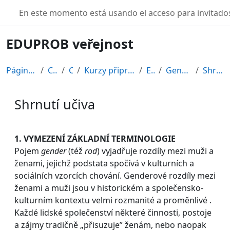
Salta al contenido principal
TURBO
En este momento está usando el acceso para invitados
EDUPROB veřejnost
Página Principal
Cursos
CDV
Kurzy připravené v rámci ESF
EDU-V
Genderová role
Shrnutí učiva
Shrnutí učiva
Requisitos de finalización
1. VYMEZENÍ ZÁKLADNÍ TERMINOLOGIE
Pojem
gender
(též
rod
) vyjadřuje rozdíly mezi muži a
ženami, jejichž podstata spočívá v kulturních a
sociálních vzorcích chování. Genderové rozdíly mezi
ženami a muži jsou v historickém a společensko-
kulturním kontextu velmi rozmanité a proměnlivé .
Každé lidské společenství některé činnosti, postoje
a zájmy tradičně „přisuzuje” ženám, nebo naopak