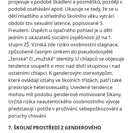
projevuje v podobě škádlení a posměšků, později v
podobě osahávání apod. Ukazuje se tedy, že se u
dětí mladšího a středního školního věku vytrácí
období tzv. sexuální latence, popisované S.
Freudem. Úspěch u opačného pohlaví je u dětí
jedním z ukazatelů sociální úspěšnosti již na 1.
stupni ZŠ. Vzniká zde riziko osobnostní stagnace,
způsobené časným únikem do pseudodospělé
„ženské“ či „mužské“ identity. U chlapců se objevuje
tendence soupeřit o moc nad dívčí skupinou i nad
ostatními chlapci. K genderovým stereotypům,
které ovládají vztahy ve školních třídách, patří také
preskripce heterosexuality. Uvedené tendence
mohou mít podobu genderově motivované šikany.
Určitá rizika neautentického osobnostního vývoje
představují i potíže v prožívání, sebepoškozování a
poruchy chování.
7. ŠKOLNÍ PROSTŘEDÍ Z GENDEROVÉHO