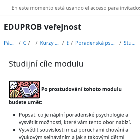
Salta al contenido principal
TURBO
En este momento está usando el acceso para invitados
EDUPROB veřejnost
Página Principal
Cursos
CDV
Kurzy připravené v rámci ESF
EDU-V
Poradenská psychologie se zaměřením na problémy ch...
Studijní cíle modulu
Studijní cíle modulu
Requisitos de finalización
Po prostudování tohoto modulu
budete umět:
Popsat, co je náplní poradenské psychologie a
vysvětlit možnosti, které vám tento obor nabízí.
Vysvětlit souvislosti mezi poruchami chování a
výukovým selháváním a jak s takovými dětmi