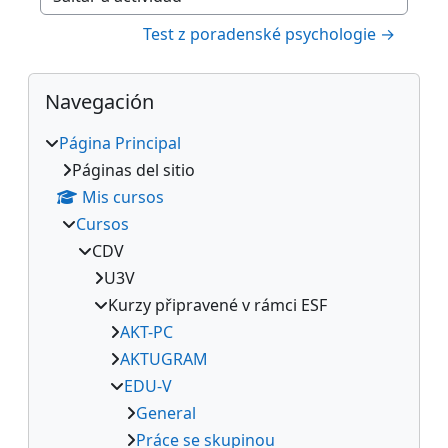
Saltar a actividad
Test z poradenské psychologie →
Bloques
Salta Navegación
Navegación
Página Principal
Páginas del sitio
Mis cursos
Cursos
CDV
U3V
Kurzy připravené v rámci ESF
AKT-PC
AKTUGRAM
EDU-V
General
Práce se skupinou