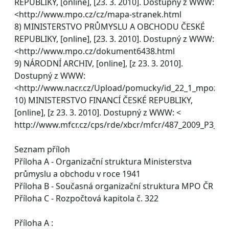
REPUBLIKY, [online], [23. 3. 2010]. Dostupný z WWW:
<http://www.mpo.cz/cz/mapa-stranek.html
8) MINISTERSTVO PRŮMYSLU A OBCHODU ČESKÉ
REPUBLIKY, [online], [23. 3. 2010]. Dostupný z WWW:
<http://www.mpo.cz/dokument6438.html
9) NÁRODNÍ ARCHIV, [online], [z 23. 3. 2010].
Dostupný z WWW:
<http://www.nacr.cz/Upload/pomucky/id_22_1_mpozDo
10) MINISTERSTVO FINANCÍ ČESKÉ REPUBLIKY,
[online], [z 23. 3. 2010]. Dostupný z WWW: <
http://www.mfcr.cz/cps/rde/xbcr/mfcr/487_2009_P3_pd
Seznam příloh
Příloha A - Organizační struktura Ministerstva
průmyslu a obchodu v roce 1941
Příloha B - Současná organizační struktura MPO ČR
Příloha C - Rozpočtová kapitola č. 322
Příloha A :