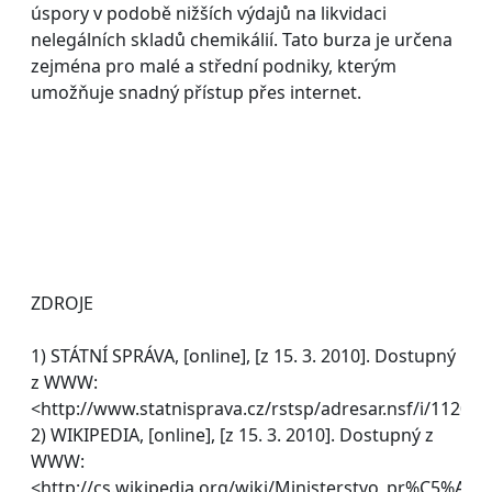
úspory v podobě nižších výdajů na likvidaci
nelegálních skladů chemikálií. Tato burza je určena
zejména pro malé a střední podniky, kterým
umožňuje snadný přístup přes internet.
ZDROJE
1) STÁTNÍ SPRÁVA, [online], [z 15. 3. 2010]. Dostupný
z WWW:
<http://www.statnisprava.cz/rstsp/adresar.nsf/i/11205
2) WIKIPEDIA, [online], [z 15. 3. 2010]. Dostupný z
WWW:
<http://cs.wikipedia.org/wiki/Ministerstvo_pr%C5%