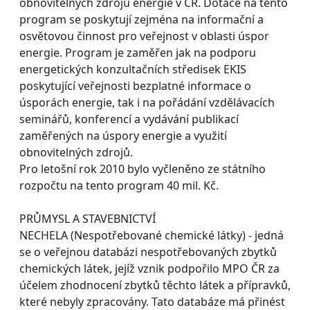
obnovitelných zdrojů energie v ČR. Dotace na tento
program se poskytují zejména na informační a
osvětovou činnost pro veřejnost v oblasti úspor
energie. Program je zaměřen jak na podporu
energetických konzultačních středisek EKIS
poskytující veřejnosti bezplatné informace o
úsporách energie, tak i na pořádání vzdělávacích
seminářů, konferencí a vydávání publikací
zaměřených na úspory energie a využití
obnovitelných zdrojů.
Pro letošní rok 2010 bylo vyčleněno ze státního
rozpočtu na tento program 40 mil. Kč.
PRŮMYSL A STAVEBNICTVÍ
NECHELA (Nespotřebované chemické látky) - jedná
se o veřejnou databázi nespotřebovaných zbytků
chemických látek, jejíž vznik podpořilo MPO ČR za
účelem zhodnocení zbytků těchto látek a přípravků,
které nebyly zpracovány. Tato databáze má přinést