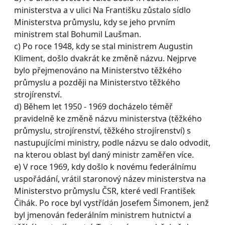
ministerstva a v ulici Na Františku zůstalo sídlo
Ministerstva průmyslu, kdy se jeho prvním
ministrem stal Bohumil Laušman.
c) Po roce 1948, kdy se stal ministrem Augustin
Kliment, došlo dvakrát ke změně názvu. Nejprve
bylo přejmenováno na Ministerstvo těžkého
průmyslu a později na Ministerstvo těžkého
strojírenství.
d) Během let 1950 - 1969 docházelo téměř
pravidelně ke změně názvu ministerstva (těžkého
průmyslu, strojírenství, těžkého strojírenství) s
nastupujícími ministry, podle názvu se dalo odvodit,
na kterou oblast byl daný ministr zaměřen více.
e) V roce 1969, kdy došlo k novému federálnímu
uspořádání, vrátil staronový název ministerstva na
Ministerstvo průmyslu ČSR, které vedl František
Čihák. Po roce byl vystřídán Josefem Šimonem, jenž
byl jmenován federálním ministrem hutnictví a