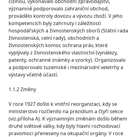
cizinou, vykonávalo obchodní zpravodajství,
významně podporovalo zahraniční obchod,
provádělo kontroly dovozu a vývozu zboží. V jeho
kompetencích byly zahrnuty i záležitosti
hospodářských a živnostenských sborů (Státní rada
živnostenská, celní rady), obchodních a
živnostenských komor, ochrana práv, které
vyplývaly z živnostenského vlastnictví (vynálezy,
patenty, ochranné známky a vzorky). Organizovalo
a podporovalo tuzemské i mezinárodní veletrhy a
výstavy včetně účastí.
1.1.2 Změny
V roce 1927 došlo k vnitřní reorganizaci, kdy se
ministerstvo rozčlenilo na prezidium a čtyři sekce
(viz.příloha A). K významným změnám došlo během
druhé světové války, kdy byly hlavní rozhodovací
pravomoci přeneseny na okupační orgány. V roce