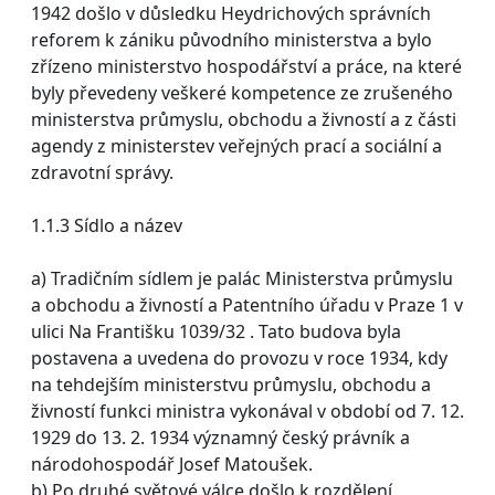
1942 došlo v důsledku Heydrichových správních
reforem k zániku původního ministerstva a bylo
zřízeno ministerstvo hospodářství a práce, na které
byly převedeny veškeré kompetence ze zrušeného
ministerstva průmyslu, obchodu a živností a z části
agendy z ministerstev veřejných prací a sociální a
zdravotní správy.
1.1.3 Sídlo a název
a) Tradičním sídlem je palác Ministerstva průmyslu
a obchodu a živností a Patentního úřadu v Praze 1 v
ulici Na Františku 1039/32 . Tato budova byla
postavena a uvedena do provozu v roce 1934, kdy
na tehdejším ministerstvu průmyslu, obchodu a
živností funkci ministra vykonával v období od 7. 12.
1929 do 13. 2. 1934 významný český právník a
národohospodář Josef Matoušek.
b) Po druhé světové válce došlo k rozdělení