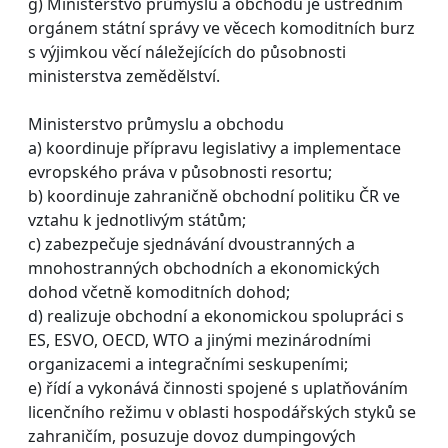
g) Ministerstvo průmyslu a obchodu je ústředním
orgánem státní správy ve věcech komoditních burz
s výjimkou věcí náležejících do působnosti
ministerstva zemědělství.
Ministerstvo průmyslu a obchodu
a) koordinuje přípravu legislativy a implementace
evropského práva v působnosti resortu;
b) koordinuje zahraničně obchodní politiku ČR ve
vztahu k jednotlivým státům;
c) zabezpečuje sjednávání dvoustranných a
mnohostranných obchodních a ekonomických
dohod včetně komoditních dohod;
d) realizuje obchodní a ekonomickou spolupráci s
ES, ESVO, OECD, WTO a jinými mezinárodními
organizacemi a integračními seskupeními;
e) řídí a vykonává činnosti spojené s uplatňováním
licenčního režimu v oblasti hospodářských styků se
zahraničím, posuzuje dovoz dumpingových