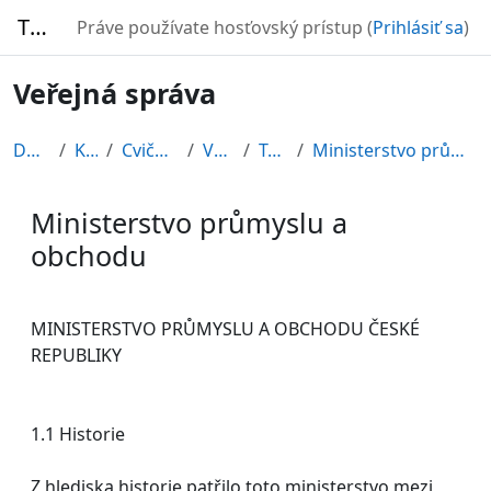
Preskočiť na hlavný obsah
TURBO
Práve používate hosťovský prístup (
Prihlásiť sa
)
Veřejná správa
Domov
Kurzy
Cvičné kurzy
VS2010
Topic 3
Ministerstvo průmyslu a obchodu
Ministerstvo průmyslu a
obchodu
Požiadavky na absolvovanie
MINISTERSTVO PRŮMYSLU A OBCHODU ČESKÉ
REPUBLIKY
1.1 Historie
Z hlediska historie patřilo toto ministerstvo mezi