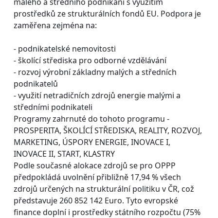
malého a středního podnikání s využitím
prostředků ze strukturálních fondů EU. Podpora je
zaměřena zejména na:
- podnikatelské nemovitosti
- školící střediska pro odborné vzdělávání
- rozvoj výrobní základny malých a středních
podnikatelů
- využití netradičních zdrojů energie malými a
středními podnikateli
Programy zahrnuté do tohoto programu -
PROSPERITA, ŠKOLÍCÍ STŘEDISKA, REALITY, ROZVOJ,
MARKETING, ÚSPORY ENERGIE, INOVACE I,
INOVACE II, START, KLASTRY
Podle současné alokace zdrojů se pro OPPP
předpokládá uvolnění přibližně 17,94 % všech
zdrojů určených na strukturální politiku v ČR, což
představuje 260 852 142 Euro. Tyto evropské
finance doplní i prostředky státního rozpočtu (75%