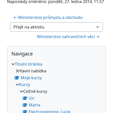
Naposledy změněno: pondělí, 27. ledna 2014, 11.57
← Ministerstvo průmyslu a obchodu
Přejít na aktivitu
Ministerstvo zahraničních věcí →
Bloky
Přeskočit: Navigace
Navigace
Titulní stránka
Hlavní nabídka
Moje kurzy
Kurzy
Cvičné kurzy
Un
Marta
Electrospinning_Lucie