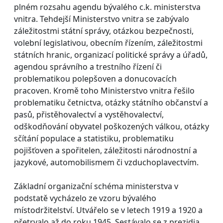
plném rozsahu agendu bývalého c.k. ministerstva
vnitra. Tehdejší Ministerstvo vnitra se zabývalo
záležitostmi státní správy, otázkou bezpečnosti,
volební legislativou, obecním řízením, záležitostmi
státních hranic, organizací politické správy a úřadů,
agendou správního a trestního řízení či
problematikou polepšoven a donucovacích
pracoven. Kromě toho Ministerstvo vnitra řešilo
problematiku četnictva, otázky státního občanství a
pasů, přistěhovalectví a vystěhovalectví,
odškodňování obyvatel poškozených válkou, otázky
sčítání populace a statistiku, problematiku
pojišťoven a spořitelen, záležitosti národnostní a
jazykové, automobilismem či vzduchoplavectvím.
Základní organizační schéma ministerstva v
podstatě vycházelo ze vzoru bývalého
místodržitelství. Utvářelo se v letech 1919 a 1920 a
přetrvalo až do roku 1945. Sestávalo se z prezidia,