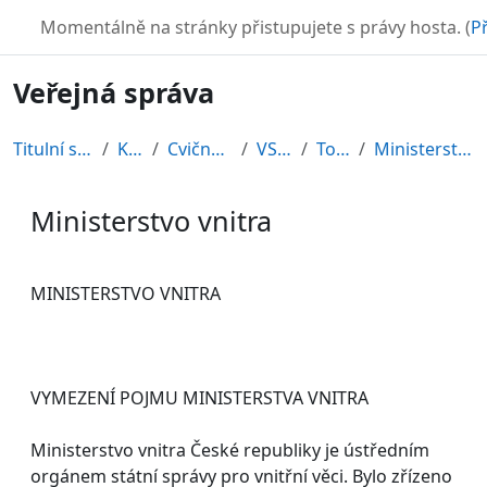
Přejít k hlavnímu obsahu
TURBO
Momentálně na stránky přistupujete s právy hosta. (
Př
Veřejná správa
Titulní stránka
Kurzy
Cvičné kurzy
VS2010
Topic 3
Ministerstvo vnitra
Ministerstvo vnitra
Požadavky na absolvování
MINISTERSTVO VNITRA
VYMEZENÍ POJMU MINISTERSTVA VNITRA
Ministerstvo vnitra České republiky je ústředním
orgánem státní správy pro vnitřní věci. Bylo zřízeno