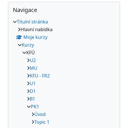
Bloky
Přeskočit: Navigace
Navigace
Titulní stránka
Hlavní nabídka
Moje kurzy
Kurzy
KFÚ
U2
MU
KFU - FR2
U1
D1
B1
PK1
Úvod
Topic 1