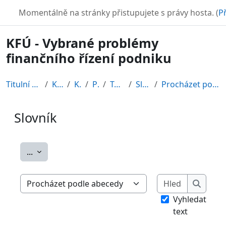
Přejít k hlavnímu obsahu
TURBO
Momentálně na stránky přistupujete s právy hosta. (
Př
KFÚ - Vybrané problémy
finančního řízení podniku
Titulní stránka
Kurzy
KFÚ
PK1
Topic 5
Slovník
Procházet podle abecedy
Slovník
Požadavky na absolvování
Exportovat položky
...
Hledat
Procházet slovníkem pomocí tohoto rejstříku
Hledat
Vyhledat
text