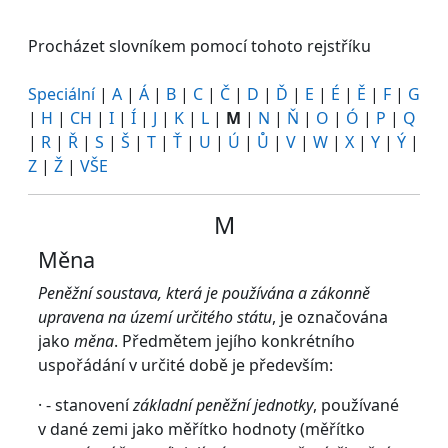
Procházet slovníkem pomocí tohoto rejstříku
Speciální
|
A
|
Á
|
B
|
C
|
Č
|
D
|
Ď
|
E
|
É
|
Ě
|
F
|
G
|
H
|
CH
|
I
|
Í
|
J
|
K
|
L
|
M
|
N
|
Ň
|
O
|
Ó
|
P
|
Q
|
R
|
Ř
|
S
|
Š
|
T
|
Ť
|
U
|
Ú
|
Ů
|
V
|
W
|
X
|
Y
|
Ý
|
Z
|
Ž
|
VŠE
M
Měna
Peněžní
soustava, která je používána a zákonně
upravena na území určitého státu
, je označována
jako
měna
. Předmětem jejího konkrétního
uspořádání v určité době je především:
· - stanovení
základní peněžní jednotky
, používané
v dané zemi jako měřítko hodnoty (měřítko