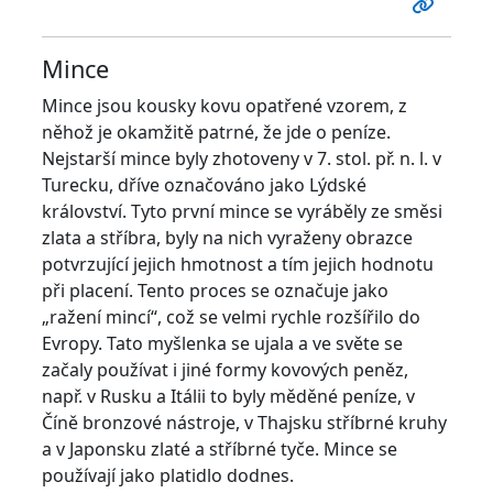
Mince
Mince jsou kousky kovu opatřené vzorem, z
něhož je okamžitě patrné, že jde o peníze.
Nejstarší mince byly zhotoveny v 7. stol. př. n. l. v
Turecku, dříve označováno jako Lýdské
království. Tyto první mince se vyráběly ze směsi
zlata a stříbra, byly na nich vyraženy obrazce
potvrzující jejich hmotnost a tím jejich hodnotu
při placení. Tento proces se označuje jako
„ražení mincí“, což se velmi rychle rozšířilo do
Evropy. Tato myšlenka se ujala a ve světe se
začaly používat i jiné formy kovových peněz,
např. v Rusku a Itálii to byly měděné peníze, v
Číně bronzové nástroje, v Thajsku stříbrné kruhy
a v Japonsku zlaté a stříbrné tyče. Mince se
používají jako platidlo dodnes.