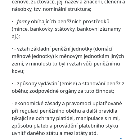
cenové, zúčtovací), její název a značení, členění a
násobky, tzv. nominální struktura;
·
- formy
obíhajících peněžních prostředků
(mince, bankovky, státovky, bankovní záznamy
aj.);
· - vztah základní peněžní jednotky (domácí
měnové jednotky) k měnovým jednotkám jiných
zemí; v minulosti to byl i vztah vůči peněžnímu
kovu;
· - způsoby vydávání (emise) a stahování peněz z
oběhu; zodpovědné orgány za tuto činnost;
- ekonomické zásady a pravomoci uplatňované
při regulaci peněžního oběhu a další pravidla
týkající se ochrany platidel, manipulace s nimi,
způsobu plateb a provádění platebního styku
uvnitř daného státu a mezi státy atd.