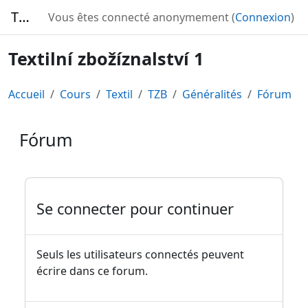
Passer au contenu principal
TURBO
Vous êtes connecté anonymement (
Connexion
)
Textilní zbožíznalství 1
Accueil
Cours
Textil
TZB
Généralités
Fórum
Fórum
Conditions d’achèvement
Se connecter pour continuer
Seuls les utilisateurs connectés peuvent
écrire dans ce forum.