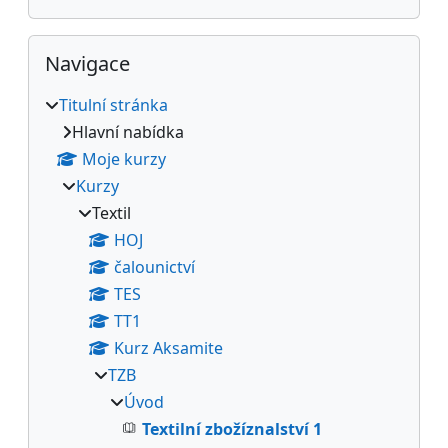
Přeskočit: Navigace
Navigace
Titulní stránka
Hlavní nabídka
Moje kurzy
Kurzy
Textil
HOJ
čalounictví
TES
TT1
Kurz Aksamite
TZB
Úvod
Textilní zbožíznalství 1