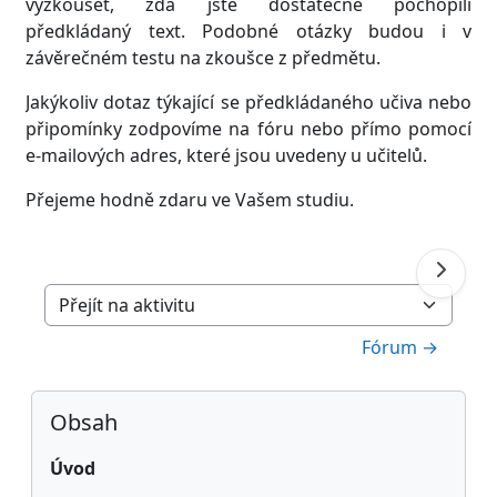
vyzkoušet, zda jste dostatečně pochopili
předkládaný text. Podobné otázky budou i v
závěrečném testu na zkoušce z předmětu.
Jakýkoliv dotaz týkající se předkládaného učiva nebo
připomínky zodpovíme na fóru nebo přímo pomocí
e-mailových adres, které jsou uvedeny u učitelů.
Přejeme hodně zdaru ve Vašem studiu.
Přejít na aktivitu
Fórum →
Bloky
Přeskočit: Obsah
Obsah
Úvod