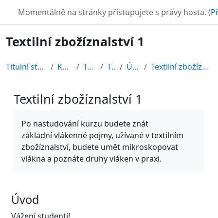
Přejít k hlavnímu obsahu
TURBO
Momentálně na stránky přistupujete s právy hosta. (
Př
Textilní zbožíznalství 1
Titulní stránka
Kurzy
Textil
TZB
Úvod
Textilní zbožíznalství 1
Textilní zbožíznalství 1
Požadavky na absolvování
Po nastudování kurzu budete znát
základní vlákenné pojmy, užívané v textilním
zbožíznalství, budete umět mikroskopovat
vlákna a poznáte druhy vláken v praxi.
Úvod
Vážení studenti!