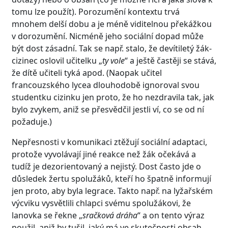
tomu lze použít). Porozumění kontextu trvá
mnohem delší dobu a je méně viditelnou překážkou
v dorozumění. Nicméně jeho sociální dopad může
být dost zásadní. Tak se např. stalo, že devítiletý žák-
cizinec oslovil učitelku „
ty vole
“ a ještě častěji se stává,
že dítě učiteli tyká apod. (Naopak učitel
francouzského lycea dlouhodobě ignoroval svou
studentku cizinku jen proto, že ho nezdravila tak, jak
bylo zvykem, aniž se přesvědčil jestli ví, co se od ní
požaduje.)
Nepřesnosti v komunikaci ztěžují sociální adaptaci,
protože vyvolávají jiné reakce než žák očekává a
tudíž je dezorientovaný a nejistý. Dost často jde o
důsledek žertu spolužáků, kteří ho špatně informují
jen proto, aby byla legrace. Takto např. na lyžařském
výcviku vysvětlili chlapci svému spolužákovi, že
lanovka se řekne „
sračková dráha
“ a on tento výraz
použil, aniž by tušil, jaký má ve skutečnosti obsah.