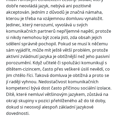
dobře neovládá jazyk, nebývá ani pozitivně
akceptován. Jedním z důvodů je značná námaha,
kterou je třeba na vzájemnou domluvu vynaložit.
Jedinec, který nerozumí, vyvolává u svých
komunikačních partnerů nepříjemné napětí, protože
si nikdy nemohou být zcela jisti, zda obsah jejich
sdělení správně pochopil. Pokud se musí k něčemu
sám vyjádřit, může mít ještě větší problém, protože
aktivní zvládnutí jazyka je obtížnější než jeho pasivní
porozumění. Když učitelé či spolužáci komunikují s
dítětem-cizincem, často přes veškeré úsilí nevědí, co
jim chtělo říci. Taková domluva je obtížná a proto se
jí raději vyhnou. Nedostačivost komunikačních
kompetencí bývá dost často příčinou sociální izolace.
Dítě, které nemluví většinovým jazykem, zůstává na
okraji skupiny v pozici přehlíženého až do té doby,
dokud si neosvojí alespoň základní jazykové
dovednosti.