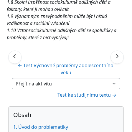
1.8 Školní úspěšnost sociokulturně odlišných dětí a
faktory, které ji mohou ovlivnit
1.9 Významným znevýhodněním může být i nízká
vzdělanost a sociální vyloučení
1.10 Vztahsociokulturně odlišných dětí se spolužáky a
problémy, které z nichvyplývají
← Test Výchovné problémy adolescentního 
věku
Přejít na aktivitu
Test ke studijnímu textu →
Bloky
Přeskočit: Obsah
Obsah
1. Úvod do problematiky