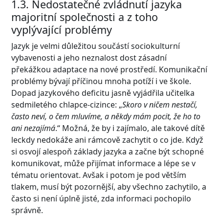
1.3. Nedostatečné zvládnutí jazyka
majoritní společnosti a z toho
vyplývající problémy
Jazyk je velmi důležitou součástí sociokulturní
vybavenosti a jeho neznalost dost zásadní
překážkou adaptace na nové prostředí. Komunikační
problémy bývají příčinou mnoha potíží i ve škole.
Dopad jazykového deficitu jasně vyjádřila učitelka
sedmiletého chlapce-cizince: „
Skoro v ničem nestačí,
často neví, o čem mluvíme, a někdy mám pocit, že ho to
ani nezajímá
.“ Možná, že by i zajímalo, ale takové dítě
leckdy nedokáže ani rámcově zachytit o co jde. Když
si osvojí alespoň základy jazyka a začne být schopné
komunikovat, může přijímat informace a lépe se v
tématu orientovat. Avšak i potom je pod větším
tlakem, musí být pozornější, aby všechno zachytilo, a
často si není úplně jisté, zda informaci pochopilo
správně.