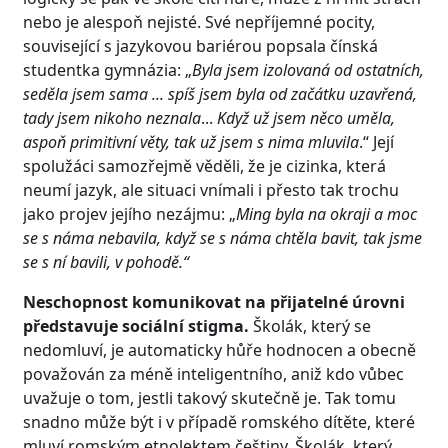
nebo je alespoň nejisté. Své nepříjemné pocity,
související s jazykovou bariérou popsala čínská
studentka gymnázia: „
Byla jsem izolovaná od ostatních,
seděla jsem sama ... spíš jsem byla od začátku uzavřená,
tady jsem nikoho neznala
...
Když už jsem něco uměla,
aspoň primitivní věty, tak už jsem s nima mluvila
.“ Její
spolužáci samozřejmě věděli, že je cizinka, která
neumí jazyk, ale situaci vnímali i přesto tak trochu
jako projev jejího nezájmu: „
Ming byla na okraji a moc
se s náma nebavila, když se s náma chtěla bavit, tak jsme
se s ní bavili, v pohodě.“
Neschopnost komunikovat na přijatelné úrovni
představuje sociální stigma.
Školák, který se
nedomluví, je automaticky hůře hodnocen a obecně
považován za méně inteligentního, aniž kdo vůbec
uvažuje o tom, jestli takový skutečně je. Tak tomu
snadno může být i v případě romského dítěte, které
mluví romským etnolektem češtiny. Školák, který