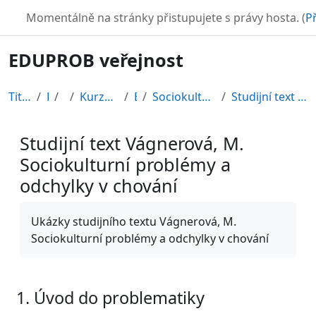
Přejít k hlavnímu obsahu
TURBO
Momentálně na stránky přistupujete s právy hosta. (
Př
EDUPROB veřejnost
Titulní stránka
Kurzy
CDV
Kurzy připravené v rámci ESF
EDU-V
Sociokulturní problémy a odchylky v chování
Studijní text Vágnerová, M. Sociokulturní problémy...
Studijní text Vágnerová, M.
Sociokulturní problémy a
odchylky v chování
Požadavky na absolvování
Ukázky studijního textu Vágnerová, M.
Sociokulturní problémy a odchylky v chování
1. Úvod do problematiky