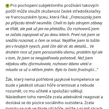
Pro pochopení subjektivního prožívání takových
potíží může sloužit zkušenost české středoškolačky
ve francouzském lyceu, která říká: „
Francouzsky jsem
po příjezdu téměř neuměla. Chvíli to bylo zdrojem zábavy
ve třídě, ale pak už jen na překážku. Do rozhovorů jsem
se začala zapojovat až po dvou letech. První rok jsem se
snažila rozeznat, o čem se mluví. Nejdříve jsem to tušila
jen v hrubých rysech, poté čím dál víc do detailů... Ve
druhém roce už jsem porozuměla všemu, problém byl ale
v tom, že jsem se nevyjadřovala pohotově. Než jsem
nějakou větu zformulovala, rozhovor dávno utekl a
mluvilo se už o něčem jiném. Bylo to často frustrující
...“
Žák, který nemá potřebné jazykové kompetence se
bude v jakékoli situaci hůře orientovat a nebude
rozumět, co mu učitelé a spolužáci sdělují.
Následkem toho nemůže zcela adekvátně reagovat a
dostává se do pozice sociálního outsidera. Zcela
logicky se pak ve škole cítí hůře, může z ní mít strach