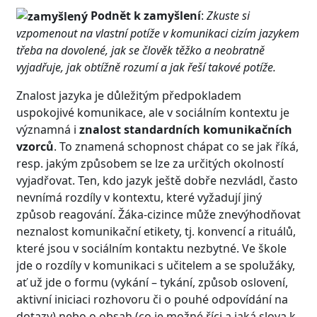
Podnět k zamyšlení
:
Zkuste si
vzpomenout na vlastní potíže v komunikaci cizím jazykem
třeba na dovolené, jak se člověk těžko a neobratně
vyjadřuje, jak obtížně rozumí a jak řeší takové potíže.
Znalost jazyka je důležitým předpokladem
uspokojivé komunikace, ale v sociálním kontextu je
významná i
znalost standardních komunikačních
vzorců
. To znamená schopnost chápat co se jak říká,
resp. jakým způsobem se lze za určitých okolností
vyjadřovat. Ten, kdo jazyk ještě dobře nezvládl, často
nevnímá rozdíly v kontextu, které vyžadují jiný
způsob reagování. Žáka-cizince může znevýhodňovat
neznalost komunikační etikety, tj. konvencí a rituálů,
které jsou v sociálním kontaktu nezbytné. Ve škole
jde o rozdíly v komunikaci s učitelem a se spolužáky,
ať už jde o formu (vykání – tykání, způsob oslovení,
aktivní iniciaci rozhovoru či o pouhé odpovídání na
dotazy) nebo o obsah (co je možné říci a jaká slova k