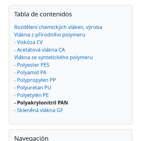
Bloques
Salta Tabla de contenidos
Tabla de contenidos
Rozdělení chemických vláken, výroba
Vlákna z přírodního polymeru
- Viskóza CV
- Acetátová vlákna CA
Vlákna ze syntetického polymeru
- Polyester PES
- Polyamid PA
- Polypropylen PP
- Polyuretan PU
- Polyetylén PE
- Polyakrylonitril PAN
- Skleněná vlákna GF
Salta Navegación
Navegación