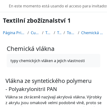
Salta al contenido principal
TURBO
En este momento está usando el acceso para invitados
Textilní zbožíznalství 1
Página Principal
Cursos
Textil
TZB
Topic 2
Chemická vlákna
Chemická vlákna
Requisitos de finalización
typy chemických vláken a jejich vlastnosti
Vlákna ze syntetického polymeru
- Polyakrylonitril PAN
Vlákna se zkráceně nazývají akrylová vlákna. Výrobky
z akrylu jsou omakově velmi podobné vlně, proto se