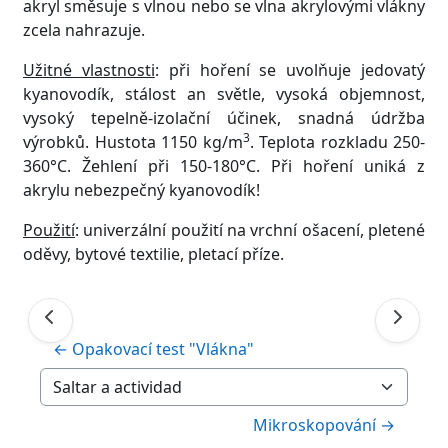
akryl směsuje s vlnou nebo se vlna akrylovými vlákny
zcela nahrazuje.
Užitné vlastnosti
: při hoření se uvolňuje jedovatý
kyanovodík, stálost an světle, vysoká objemnost,
vysoký tepelně-izolační účinek, snadná údržba
3
výrobků. Hustota 1150 kg/m
. Teplota rozkladu 250-
360°C. Žehlení při 150-180°C. Při hoření uniká z
akrylu nebezpečný kyanovodík!
Použití
: univerzální použití na vrchní ošacení, pletené
oděvy, bytové textilie, pletací příze.
← Opakovací test "Vlákna"
Saltar a actividad
Mikroskopování →