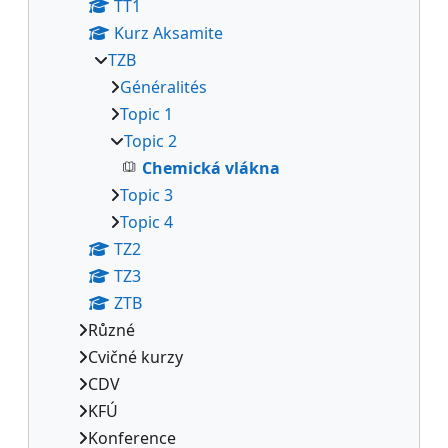
TT1
Kurz Aksamite
TZB
Généralités
Topic 1
Topic 2
Chemická vlákna
Topic 3
Topic 4
TZ2
TZ3
ZTB
Různé
Cvičné kurzy
CDV
KFÚ
Konference