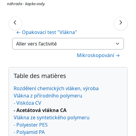
náhrada - kapka vody.
← Opakovací test "Vlákna"
Aller vers l’activité
Mikroskopování →
Blocs
Passer Table des matières
Table des matières
Rozdělení chemických vláken, výroba
Vlákna z přírodního polymeru
- Viskóza CV
- Acetátová vlákna CA
Vlákna ze syntetického polymeru
- Polyester PES
- Polyamid PA