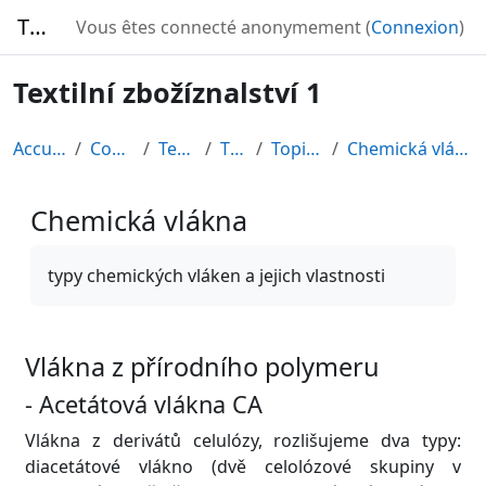
Passer au contenu principal
TURBO
Vous êtes connecté anonymement (
Connexion
)
Textilní zbožíznalství 1
Accueil
Cours
Textil
TZB
Topic 2
Chemická vlákna
Chemická vlákna
Conditions d’achèvement
typy chemických vláken a jejich vlastnosti
Vlákna z přírodního polymeru
- Acetátová vlákna CA
Vlákna z derivátů celulózy, rozlišujeme dva typy:
diacetátové vlákno (dvě celolózové skupiny v