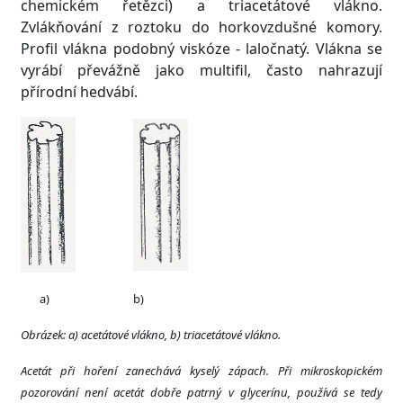
chemickém řetězci) a triacetátové vlákno.
Zvlákňování z roztoku do horkovzdušné komory.
Profil vlákna podobný viskóze - laločnatý. Vlákna se
vyrábí převážně jako multifil, často nahrazují
přírodní hedvábí.
a) b)
Obrázek:
a) acetátové vlákno, b) triacetátové vlákno.
Acetát při hoření zanechává kyselý zápach. Při mikroskopickém
pozorování není acetát dobře patrný v glycerínu, používá se tedy