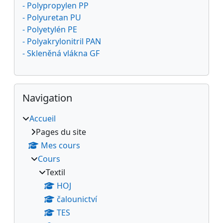
- Polypropylen PP
- Polyuretan PU
- Polyetylén PE
- Polyakrylonitril PAN
- Skleněná vlákna GF
Passer Navigation
Navigation
Accueil
Pages du site
Mes cours
Cours
Textil
HOJ
čalounictví
TES