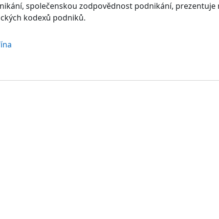
kání, společenskou zodpovědnost podnikání, prezentuje 
tických kodexů podniků.
fína