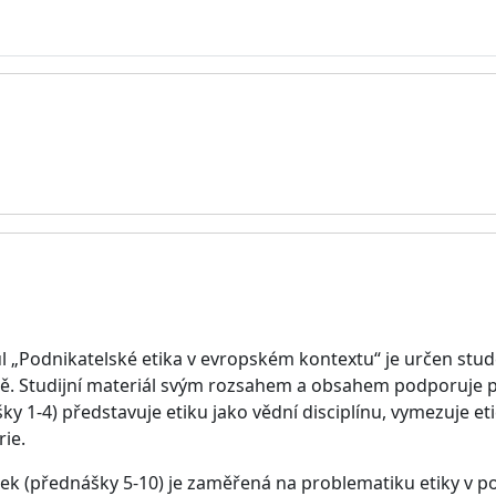
 „Podnikatelské etika v evropském kontextu“ je určen stu
. Studijní materiál svým rozsahem a obsahem podporuje př
y 1-4) představuje etiku jako vědní disciplínu, vymezuje et
rie.
k (přednášky 5-10) je zaměřená na problematiku etiky v p