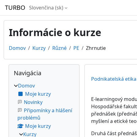
Preskočiť na hlavný obsah
TURBO
Slovenčina ‎(sk)‎
Informácie o kurze
Domov
Kurzy
Různé
PE
Zhrnutie
Bloky
Preskočiť Navigácia
Navigácia
Podnikatelská etika
Domov
Moje kurzy
E-learningový modul
Novinky
Hospodářské fakultě
Připomínky a hlášení
přednášek (přednášk
problémů
myšlení a etické teo
Moje kurzy
Druhá část přednáše
Kurzy