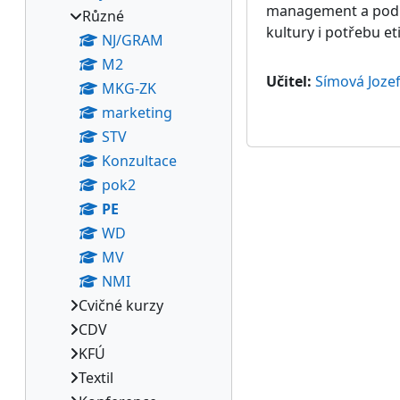
management a podni
Různé
kultury i potřebu e
NJ/GRAM
M2
Učitel:
Símová Joze
MKG-ZK
marketing
STV
Konzultace
pok2
PE
WD
MV
NMI
Cvičné kurzy
CDV
KFÚ
Textil