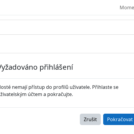
Moment
Vyžadováno přihlášení
osté nemají přístup do profilů uživatele. Přihlaste se
živatelským účtem a pokračujte.
Zrušit
Pokračovat