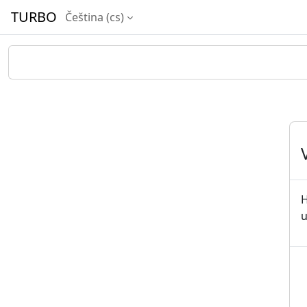
Přejít k hlavnímu obsahu
TURBO
Čeština ‎(cs)‎
H
u