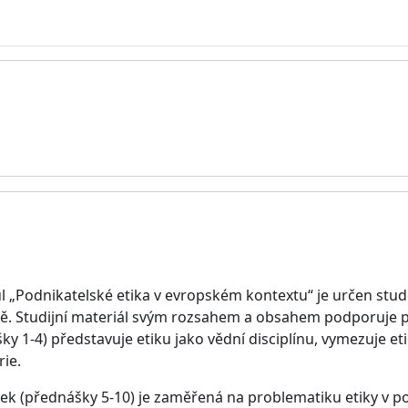
 „Podnikatelské etika v evropském kontextu“ je určen stu
. Studijní materiál svým rozsahem a obsahem podporuje př
y 1-4) představuje etiku jako vědní disciplínu, vymezuje et
rie.
k (přednášky 5-10) je zaměřená na problematiku etiky v p