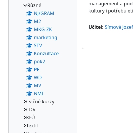
management a podni
Různé
kultury i potřebu e
NJ/GRAM
M2
Učitel:
Símová Joze
MKG-ZK
marketing
STV
Konzultace
pok2
PE
WD
MV
NMI
Cvičné kurzy
CDV
KFÚ
Textil