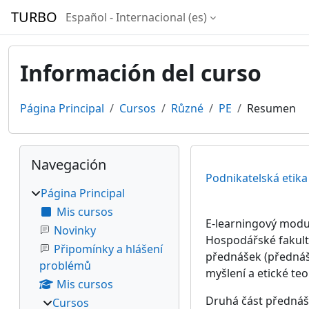
Salta al contenido principal
TURBO
Español - Internacional ‎(es)‎
Información del curso
Página Principal
Cursos
Různé
PE
Resumen
Bloques
Salta Navegación
Navegación
Podnikatelská etika
Página Principal
Mis cursos
E-learningový modul
Novinky
Hospodářské fakultě
Připomínky a hlášení
přednášek (přednášk
problémů
myšlení a etické teo
Mis cursos
Druhá část přednáše
Cursos