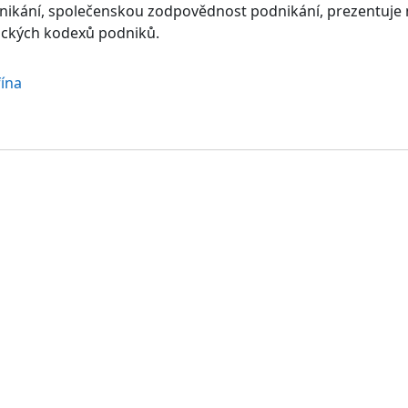
kání, společenskou zodpovědnost podnikání, prezentuje 
tických kodexů podniků.
fína