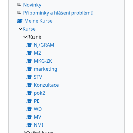
Novinky
Připomínky a hlášení problémů
Meine Kurse
Kurse
Různé
NJ/GRAM
M2
MKG-ZK
marketing
STV
Konzultace
pok2
PE
WD
MV
NMI
Cvičné kurzy