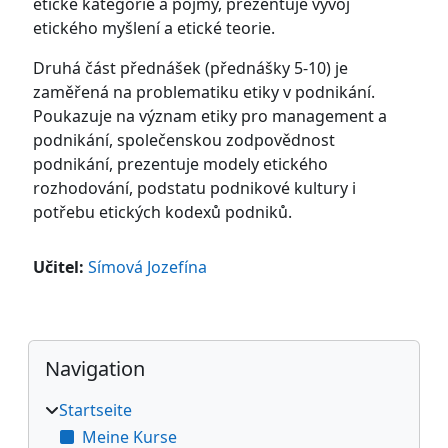
etické kategorie a pojmy, prezentuje vývoj
etického myšlení a etické teorie.
Druhá část přednášek (přednášky 5-10) je
zaměřená na problematiku etiky v podnikání.
Poukazuje na význam etiky pro management a
podnikání, společenskou zodpovědnost
podnikání, prezentuje modely etického
rozhodování, podstatu podnikové kultury i
potřebu etických kodexů podniků.
Učitel:
Símová Jozefína
Blöcke
Navigation überspringen
Navigation
Startseite
Meine Kurse