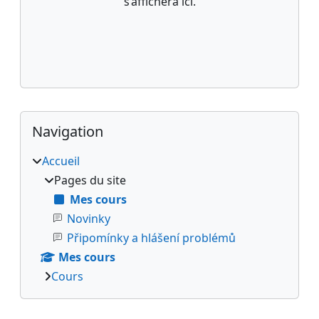
s’affichera ici.
Blocs
Passer Navigation
Navigation
Accueil
Pages du site
Mes cours
Novinky
Připomínky a hlášení problémů
Mes cours
Cours