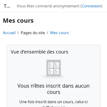
Passer au contenu principal
TURBO
Vous êtes connecté anonymement (
Connexion
)
Mes cours
Accueil
Pages du site
Mes cours
Blocs du contenu principal
Passer Vue d’ensemble des cours
Vue d’ensemble des cours
Vous n’êtes inscrit dans aucun
cours
Une fois inscrit dans un cours, celui-ci