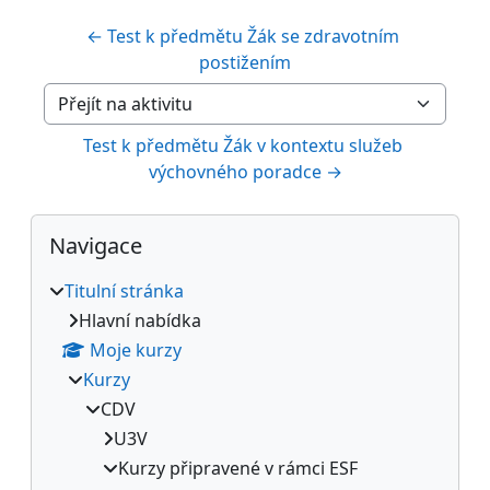
← Test k předmětu Žák se zdravotním 
postižením
Přejít na aktivitu
Test k předmětu Žák v kontextu služeb 
výchovného poradce →
Bloky
Přeskočit: Navigace
Navigace
Titulní stránka
Hlavní nabídka
Moje kurzy
Kurzy
CDV
U3V
Kurzy připravené v rámci ESF