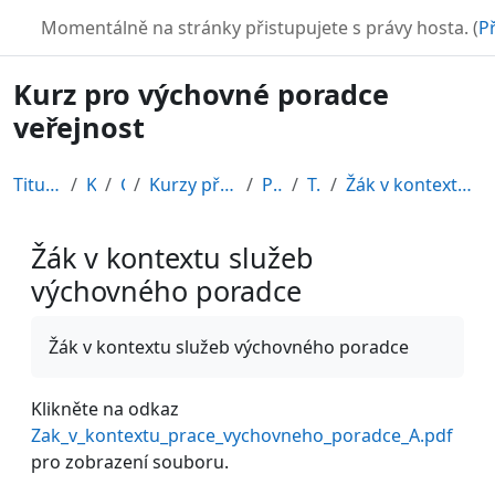
Přejít k hlavnímu obsahu
TURBO
Momentálně na stránky přistupujete s právy hosta. (
Př
Kurz pro výchovné poradce
veřejnost
Titulní stránka
Kurzy
CDV
Kurzy připravené v rámci ESF
POR12_1
Topic 8
Žák v kontextu služeb výchovného poradce
Žák v kontextu služeb
výchovného poradce
Požadavky na absolvování
Žák v kontextu služeb výchovného poradce
Klikněte na odkaz
Zak_v_kontextu_prace_vychovneho_poradce_A.pdf
pro zobrazení souboru.