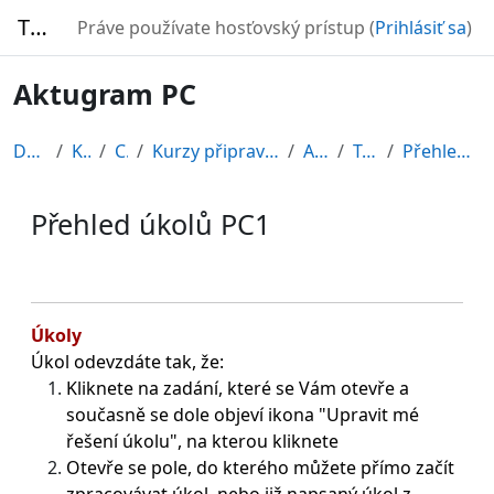
Preskočiť na hlavný obsah
TURBO
Práve používate hosťovský prístup (
Prihlásiť sa
)
Aktugram PC
Domov
Kurzy
CDV
Kurzy připravené v rámci ESF
AKT-PC
Topic 1
Přehled úkolů PC1
Přehled úkolů PC1
Požiadavky na absolvovanie
Úkoly
Úkol odevzdáte tak, že:
Kliknete na zadání, které se Vám otevře a
současně se dole objeví ikona "Upravit mé
řešení úkolu"
, na kterou kliknete
Otevře se pole, do kterého můžete přímo začít
zpracovávat úkol, nebo již napsaný úkol z