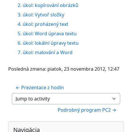
2. úkol: kopírování obrázků
3. úkol: Vytvoř složky
4. úkol: proházený text
5. úkol: Word úprava textu
6. úkol: lokální úpravy textu
Úkol
7. úkol: malování a Word
Posledná zmena: piatok, 23 novembra 2012, 12:47
← Prezentace z hodin
Jump to activity
Podrobný program PC2 →
Bloky
Preskočiť Navigácia
Navigácia