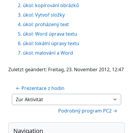
2. úkol: kopírování obrázků
3. úkol: Vytvoř složky
4. úkol: proházený text
5. úkol: Word úprava textu
6. úkol: lokální úpravy textu
Úkol
7. úkol: malování a Word
Zuletzt geändert: Freitag, 23. November 2012, 12:47
← Prezentace z hodin
Zur Aktivität
Podrobný program PC2 →
Blöcke
Navigation überspringen
Navigation