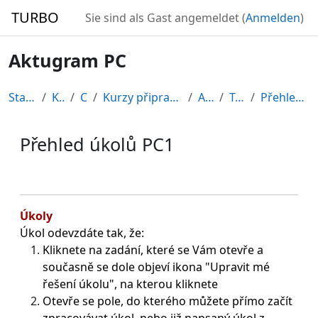
Zum Hauptinhalt
TURBO
Sie sind als Gast angemeldet (
Anmelden
)
Aktugram PC
Startseite
Kurse
CDV
Kurzy připravené v rámci ESF
AKT-PC
Topic 1
Přehled úkolů PC1
Přehled úkolů PC1
Abschlussbedingungen
Úkoly
Úkol odevzdáte tak, že:
Kliknete na zadání, které se Vám otevře a
současně se dole objeví ikona "Upravit mé
řešení úkolu"
, na kterou kliknete
Otevře se pole, do kterého můžete přímo začít
zpracovávat úkol, nebo již napsaný úkol z