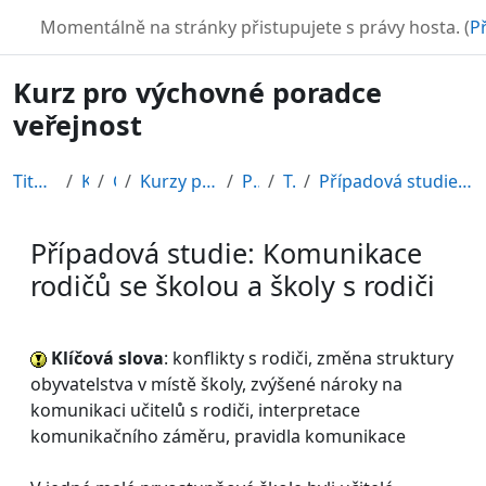
Přejít k hlavnímu obsahu
TURBO
Momentálně na stránky přistupujete s právy hosta. (
Př
Kurz pro výchovné poradce
veřejnost
Titulní stránka
Kurzy
CDV
Kurzy připravené v rámci ESF
POR12_1
Topic 3
Případová studie: Komunikace rodičů se školou a šk...
Případová studie: Komunikace
rodičů se školou a školy s rodiči
Požadavky na absolvování
Klíčová slova
: konflikty s rodiči, změna struktury
obyvatelstva v místě školy, zvýšené nároky na
komunikaci učitelů s rodiči, interpretace
komunikačního záměru, pravidla komunikace