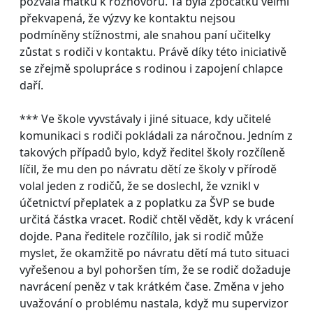
pozvala matku k rozhovoru. Ta byla zpočátku velmi
překvapená, že výzvy ke kontaktu nejsou
podmíněny stížnostmi, ale snahou paní učitelky
zůstat s rodiči v kontaktu. Právě díky této iniciativě
se zřejmě spolupráce s rodinou i zapojení chlapce
daří.
*** Ve škole vyvstávaly i jiné situace, kdy učitelé
komunikaci s rodiči pokládali za náročnou. Jedním z
takových případů bylo, když ředitel školy rozčíleně
líčil, že mu den po návratu dětí ze školy v přírodě
volal jeden z rodičů, že se doslechl, že vznikl v
účetnictví přeplatek a z poplatku za ŠVP se bude
určitá částka vracet. Rodič chtěl vědět, kdy k vrácení
dojde. Pana ředitele rozčílilo, jak si rodič může
myslet, že okamžitě po návratu dětí má tuto situaci
vyřešenou a byl pohoršen tím, že se rodič dožaduje
navrácení peněz v tak krátkém čase. Změna v jeho
uvažování o problému nastala, když mu supervizor