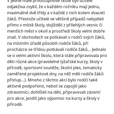
V jedné malé prvostupňové škole byli učitelé
odjakživa zvyklí, že v každém ročníku mají jednu,
maximálně dvě třídy a v každé z nich kolem dvaceti
žáků. Přestože učitelé ve většině případů nebydleli
přímo v místě školy, dojížděli z přilehlých vesnic či
menších měst v okolí a prostředí školy velmi dobře
znali. V obchodech se potkávali s rodiči svých žáků,
na místním úřadě působili rodiče žáků, při
procházce se třídou potkávali rodiče žáků… Jednalo
se o velmi aktivní školu, která stále připravovala pro
děti různé akce (pravidelné lyžařské kurzy, školy v
přírodě, sportovní soutěže, školní ples, tematicky
zaměřené projektové dny, na něž měli rodiče žáků
přístup…). Mnoho z těchto akcí bylo rodiči také
aktivně podpořeno, neboť se zapojili jako
zdravotníci, dohlíželi na děti, připravovali zázemí
pro akce, jezdili jako výpomoc na kurzy a školy v
přírodě.