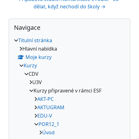
dělat, když nechodí do školy →
Bloky
Přeskočit: Navigace
Navigace
Titulní stránka
Hlavní nabídka
Moje kurzy
Kurzy
CDV
U3V
Kurzy připravené v rámci ESF
AKT-PC
AKTUGRAM
EDU-V
POR12_1
Úvod