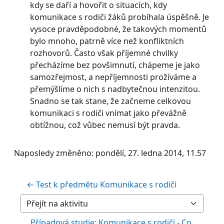
kdy se daří a hovořit o situacích, kdy
komunikace s rodiči žáků probíhala úspěšně. Je
vysoce pravděpodobné, že takových momentů
bylo mnoho, patrně více než konfliktních
rozhovorů. Často však příjemné chvilky
přecházíme bez povšimnutí, chápeme je jako
samozřejmost, a nepříjemnosti prožíváme a
přemýšlíme o nich s nadbytečnou intenzitou.
Snadno se tak stane, že začneme celkovou
komunikaci s rodiči vnímat jako převážně
obtížnou, což vůbec nemusí být pravda.
Naposledy změněno: pondělí, 27. ledna 2014, 11.57
← Test k předmětu Komunikace s rodiči
Přejít na aktivitu
Případová studie: Komunikace s rodiči - Co 