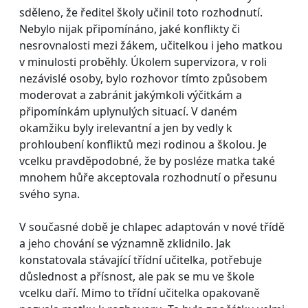
sděleno, že ředitel školy učinil toto rozhodnutí.
Nebylo nijak připomínáno, jaké konflikty či
nesrovnalosti mezi žákem, učitelkou i jeho matkou
v minulosti proběhly. Úkolem supervizora, v roli
nezávislé osoby, bylo rozhovor tímto způsobem
moderovat a zabránit jakýmkoli výčitkám a
připomínkám uplynulých situací. V daném
okamžiku byly irelevantní a jen by vedly k
prohloubení konfliktů mezi rodinou a školou. Je
vcelku pravděpodobné, že by posléze matka také
mnohem hůře akceptovala rozhodnutí o přesunu
svého syna.
V současné době je chlapec adaptován v nové třídě
a jeho chování se významně zklidnilo. Jak
konstatovala stávající třídní učitelka, potřebuje
důslednost a přísnost, ale pak se mu ve škole
vcelku daří. Mimo to třídní učitelka opakovaně