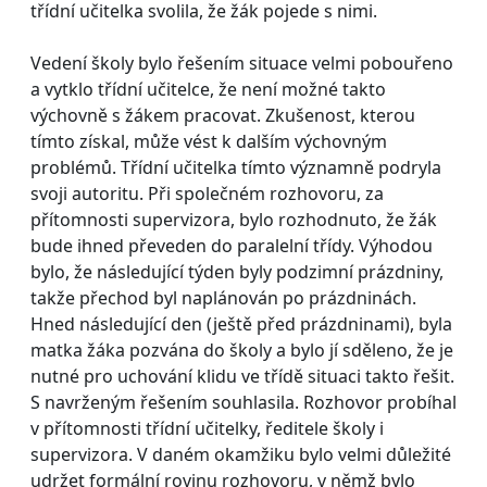
třídní učitelka svolila, že žák pojede s nimi.
Vedení školy bylo řešením situace velmi pobouřeno
a vytklo třídní učitelce, že není možné takto
výchovně s žákem pracovat. Zkušenost, kterou
tímto získal, může vést k dalším výchovným
problémů. Třídní učitelka tímto významně podryla
svoji autoritu. Při společném rozhovoru, za
přítomnosti supervizora, bylo rozhodnuto, že žák
bude ihned převeden do paralelní třídy. Výhodou
bylo, že následující týden byly podzimní prázdniny,
takže přechod byl naplánován po prázdninách.
Hned následující den (ještě před prázdninami), byla
matka žáka pozvána do školy a bylo jí sděleno, že je
nutné pro uchování klidu ve třídě situaci takto řešit.
S navrženým řešením souhlasila. Rozhovor probíhal
v přítomnosti třídní učitelky, ředitele školy i
supervizora. V daném okamžiku bylo velmi důležité
udržet formální rovinu rozhovoru, v němž bylo