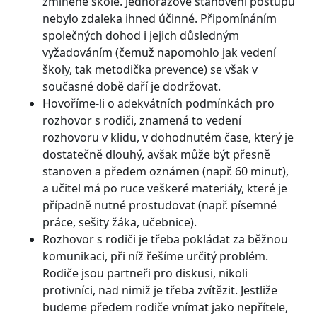
zmíněné škole. Jednorázové stanovení postupu
nebylo zdaleka ihned účinné. Připomínáním
společných dohod i jejich důsledným
vyžadováním (čemuž napomohlo jak vedení
školy, tak metodička prevence) se však v
současné době daří je dodržovat.
Hovoříme-li o adekvátních podmínkách pro
rozhovor s rodiči, znamená to vedení
rozhovoru v klidu, v dohodnutém čase, který je
dostatečně dlouhý, avšak může být přesně
stanoven a předem oznámen (např. 60 minut),
a učitel má po ruce veškeré materiály, které je
případně nutné prostudovat (např. písemné
práce, sešity žáka, učebnice).
Rozhovor s rodiči je třeba pokládat za běžnou
komunikaci, při níž řešíme určitý problém.
Rodiče jsou partneři pro diskusi, nikoli
protivníci, nad nimiž je třeba zvítězit. Jestliže
budeme předem rodiče vnímat jako nepřítele,