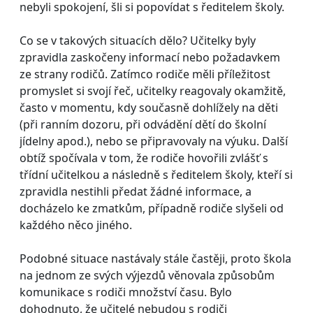
nebyli spokojení, šli si popovídat s ředitelem školy.
Co se v takových situacích dělo? Učitelky byly
zpravidla zaskočeny informací nebo požadavkem
ze strany rodičů. Zatímco rodiče měli příležitost
promyslet si svojí řeč, učitelky reagovaly okamžitě,
často v momentu, kdy současně dohlížely na děti
(při ranním dozoru, při odvádění dětí do školní
jídelny apod.), nebo se připravovaly na výuku. Další
obtíž spočívala v tom, že rodiče hovořili zvlášť s
třídní učitelkou a následně s ředitelem školy, kteří si
zpravidla nestihli předat žádné informace, a
docházelo ke zmatkům, případně rodiče slyšeli od
každého něco jiného.
Podobné situace nastávaly stále častěji, proto škola
na jednom ze svých výjezdů věnovala způsobům
komunikace s rodiči množství času. Bylo
dohodnuto, že učitelé nebudou s rodiči