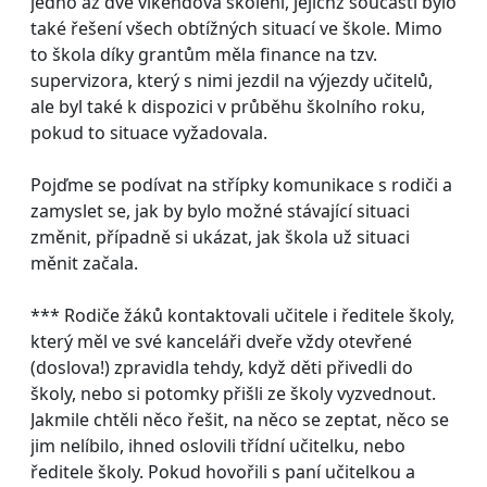
jedno až dvě víkendová školení, jejichž součástí bylo
také řešení všech obtížných situací ve škole. Mimo
to škola díky grantům měla finance na tzv.
supervizora, který s nimi jezdil na výjezdy učitelů,
ale byl také k dispozici v průběhu školního roku,
pokud to situace vyžadovala.
Pojďme se podívat na střípky komunikace s rodiči a
zamyslet se, jak by bylo možné stávající situaci
změnit, případně si ukázat, jak škola už situaci
měnit začala.
*** Rodiče žáků kontaktovali učitele i ředitele školy,
který měl ve své kanceláři dveře vždy otevřené
(doslova!) zpravidla tehdy, když děti přivedli do
školy, nebo si potomky přišli ze školy vyzvednout.
Jakmile chtěli něco řešit, na něco se zeptat, něco se
jim nelíbilo, ihned oslovili třídní učitelku, nebo
ředitele školy. Pokud hovořili s paní učitelkou a