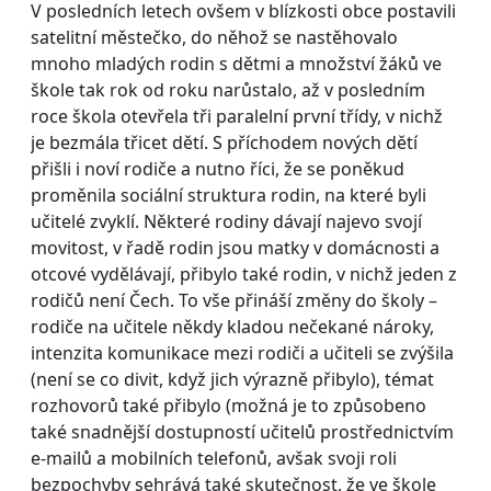
V posledních letech ovšem v blízkosti obce postavili
satelitní městečko, do něhož se nastěhovalo
mnoho mladých rodin s dětmi a množství žáků ve
škole tak rok od roku narůstalo, až v posledním
roce škola otevřela tři paralelní první třídy, v nichž
je bezmála třicet dětí. S příchodem nových dětí
přišli i noví rodiče a nutno říci, že se poněkud
proměnila sociální struktura rodin, na které byli
učitelé zvyklí. Některé rodiny dávají najevo svojí
movitost, v řadě rodin jsou matky v domácnosti a
otcové vydělávají, přibylo také rodin, v nichž jeden z
rodičů není Čech. To vše přináší změny do školy –
rodiče na učitele někdy kladou nečekané nároky,
intenzita komunikace mezi rodiči a učiteli se zvýšila
(není se co divit, když jich výrazně přibylo), témat
rozhovorů také přibylo (možná je to způsobeno
také snadnější dostupností učitelů prostřednictvím
e-mailů a mobilních telefonů, avšak svoji roli
bezpochyby sehrává také skutečnost, že ve škole