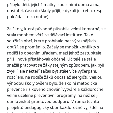
přibylo dětí, jejichž matky jsou s nimi doma a mají
dostatek času do školy přijít, kdykoli je třeba, resp.
pokládají to za nutné).
Ze školy, která původně působila velmi komorně, se
stala mnohem větší vzdělávací instituce. Také
soužití s obcí, které probíhalo bez výraznějších
obtíží, se proměnilo. Začaly se množit konflikty s
rodiči i s obecním úřadem, mezi jehož zastupitele
přišli nově přistěhovalí občané. Učitelé se stále
snažili pracovat se žáky stejným způsobem, jak byli
zvyklí, ale někteří začali být stále více vyčerpaní,
rozčílení, na rodiče žáků občas až alergičtí. Velkou
výhodou školy ovšem bylo, že školní metodička
prevence rizikového chování vytvářela každoročně
velmi ucelené preventivní programy, na něž se jí
dařilo získat grantovou podporu. V rámci těchto
projektů pedagogický sbor každoročně vyjížděl na