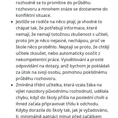
rozhodně se to promítne do průběhu
rozhovoru a mnohem snáze se dostaneme do
konfliktní situace.
Jestliže se rodiče na něco ptají, je vhodné to
chápat tak, že potřebují informace, které
nemají, že nemají totožnou zkušenost s učiteli,
proto jim je něco nejasné, nechápou, proč ve
škole něco proběhlo. Neptají se proto, že chtějí
učitele zkoušet, nebo automaticky osočit z
nekompetentní práce. Vysvětlování a prosté
odpovídání na dotazy, aniž bychom je pokládali
za útok na svojí osobu, pomohou poklidnému
průběhu rozhovoru.
Zmíněná třídní učitelka, která vzala žáka na
výlet navzdory původnímu rozhodnutí, udělala
chybu, když do školy přišla na poslední chvíli a
ihned začala připravovat třídu k odchodu.
Kdyby dorazila do školy tak, jak je vyžadováno,
tj. minimálně patnáct minut před začátkem