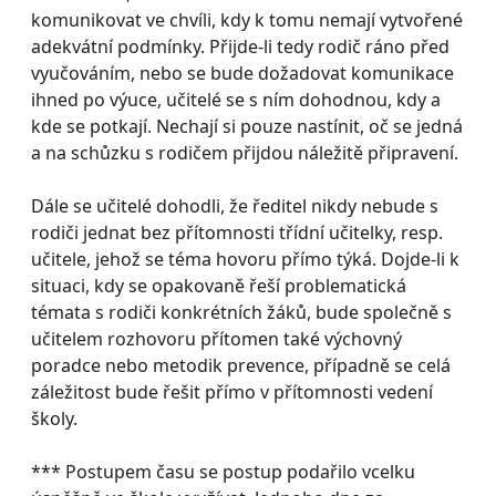
komunikovat ve chvíli, kdy k tomu nemají vytvořené
adekvátní podmínky. Přijde-li tedy rodič ráno před
vyučováním, nebo se bude dožadovat komunikace
ihned po výuce, učitelé se s ním dohodnou, kdy a
kde se potkají. Nechají si pouze nastínit, oč se jedná
a na schůzku s rodičem přijdou náležitě připravení.
Dále se učitelé dohodli, že ředitel nikdy nebude s
rodiči jednat bez přítomnosti třídní učitelky, resp.
učitele, jehož se téma hovoru přímo týká. Dojde-li k
situaci, kdy se opakovaně řeší problematická
témata s rodiči konkrétních žáků, bude společně s
učitelem rozhovoru přítomen také výchovný
poradce nebo metodik prevence, případně se celá
záležitost bude řešit přímo v přítomnosti vedení
školy.
*** Postupem času se postup podařilo vcelku