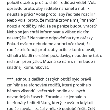
položil otázku, proč to chtěl rodič asi vědět. Volal
opravdu proto, aby ředitele naháněl a nutil k
neustálé práci? Volal proto, aby ředitele rozčílil?
Nebo volal proto, že možná zrovna mají finanční
nouzi a rodič byl rád, že se peníze budou vracet?
Nebo se jen chtěl informovat a vůbec nic tím
nezamýšlel? Neznáme odpověď na tyto otázky.
Pokud ovšem nebudeme apriori očekávat, že
rodiče telefonují proto, aby učitele kontrolovali,
stíhali a kladli nereálné požadavky, nebudeme tak o
nich ani přemýšlet. Možná se nám s nimi bude i
snadněji komunikovat.
*** Jednou z dalších častých obtíží bylo právě
zmíněné telefonování rodičů, které probíhalo
během víkendů, večerních hodin a v jiných
nevhodných časech. Zpravidla se jednalo o
telefonáty řediteli školy, který je ovšem kdykoli
rodiče zavolali, začal v nějaké podobě řešit. Celý