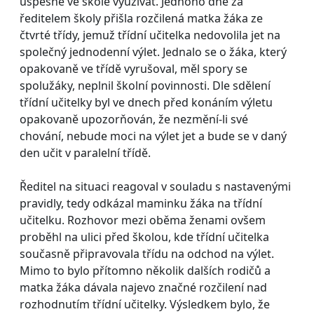
úspěšně ve škole využívat. Jednoho dne za
ředitelem školy přišla rozčilená matka žáka ze
čtvrté třídy, jemuž třídní učitelka nedovolila jet na
společný jednodenní výlet. Jednalo se o žáka, který
opakovaně ve třídě vyrušoval, měl spory se
spolužáky, neplnil školní povinnosti. Dle sdělení
třídní učitelky byl ve dnech před konáním výletu
opakovaně upozorňován, že nezmění-li své
chování, nebude moci na výlet jet a bude se v daný
den učit v paralelní třídě.
Ředitel na situaci reagoval v souladu s nastavenými
pravidly, tedy odkázal maminku žáka na třídní
učitelku. Rozhovor mezi oběma ženami ovšem
proběhl na ulici před školou, kde třídní učitelka
současně připravovala třídu na odchod na výlet.
Mimo to bylo přítomno několik dalších rodičů a
matka žáka dávala najevo značné rozčilení nad
rozhodnutím třídní učitelky. Výsledkem bylo, že