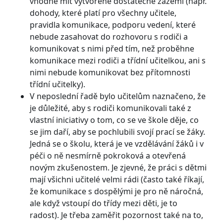
vhodné mít vytvořené dostatečné zázemí (např.
dohody, které platí pro všechny učitele,
pravidla komunikace, podporu vedení, které
nebude zasahovat do rozhovoru s rodiči a
komunikovat s nimi před tím, než proběhne
komunikace mezi rodiči a třídní učitelkou, ani s
nimi nebude komunikovat bez přítomnosti
třídní učitelky).
V neposlední řadě bylo učitelům naznačeno, že
je důležité, aby s rodiči komunikovali také z
vlastní iniciativy o tom, co se ve škole děje, co
se jim daří, aby se pochlubili svojí prací se žáky.
Jedná se o školu, která je ve vzdělávání žáků i v
péči o ně nesmírně pokroková a otevřená
novým zkušenostem. Je zjevné, že práci s dětmi
mají všichni učitelé velmi rádi (často také říkají,
že komunikace s dospělými je pro ně náročná,
ale když vstoupí do třídy mezi děti, je to
radost). Je třeba zaměřit pozornost také na to,