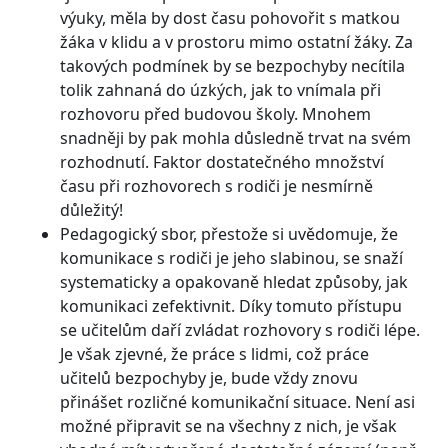
výuky, měla by dost času pohovořit s matkou
žáka v klidu a v prostoru mimo ostatní žáky. Za
takových podmínek by se bezpochyby necítila
tolik zahnaná do úzkých, jak to vnímala při
rozhovoru před budovou školy. Mnohem
snadněji by pak mohla důsledně trvat na svém
rozhodnutí. Faktor dostatečného množství
času při rozhovorech s rodiči je nesmírně
důležitý!
Pedagogický sbor, přestože si uvědomuje, že
komunikace s rodiči je jeho slabinou, se snaží
systematicky a opakovaně hledat způsoby, jak
komunikaci zefektivnit. Díky tomuto přístupu
se učitelům daří zvládat rozhovory s rodiči lépe.
Je však zjevné, že práce s lidmi, což práce
učitelů bezpochyby je, bude vždy znovu
přinášet rozličné komunikační situace. Není asi
možné připravit se na všechny z nich, je však