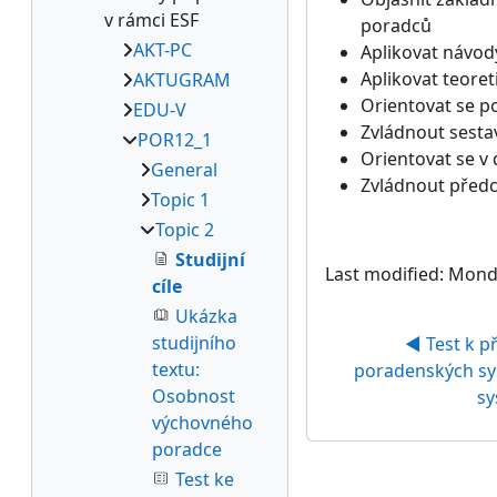
v rámci ESF
poradců
AKT-PC
Aplikovat návody
Aplikovat teoret
AKTUGRAM
Orientovat se p
EDU-V
Zvládnout sesta
POR12_1
Orientovat se v
General
Zvládnout předc
Topic 1
Topic 2
Studijní
Last modified: Mond
cíle
Ukázka
studijního
◀︎ Test k p
textu:
poradenských sy
Osobnost
sy
výchovného
poradce
Test ke