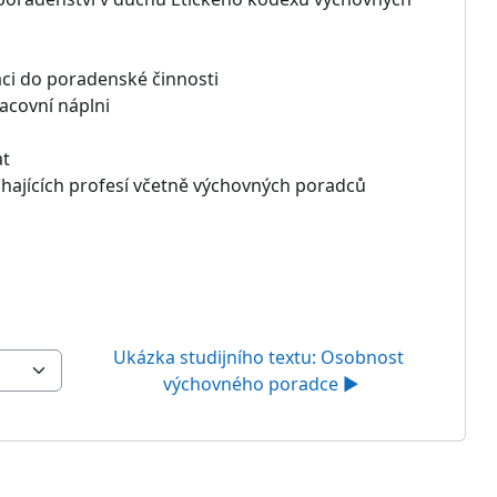
aci do poradenské činnosti
acovní náplni
at
hajících profesí včetně výchovných poradců
Ukázka studijního textu: Osobnost 
výchovného poradce ▶︎