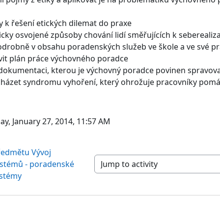
 k řešení etických dilemat do praxe
icky osvojené způsoby chování lidí směřujících k seberealiz
odrobně v obsahu poradenských služeb ve škole a ve své pr
vit plán práce výchovného poradce
 dokumentaci, kterou je výchovný poradce povinen spravov
házet syndromu vyhoření, který ohrožuje pracovníky pomá
ay, January 27, 2014, 11:57 AM
ředmětu Vývoj 
stémů - poradenské 
Jump to activity
stémy