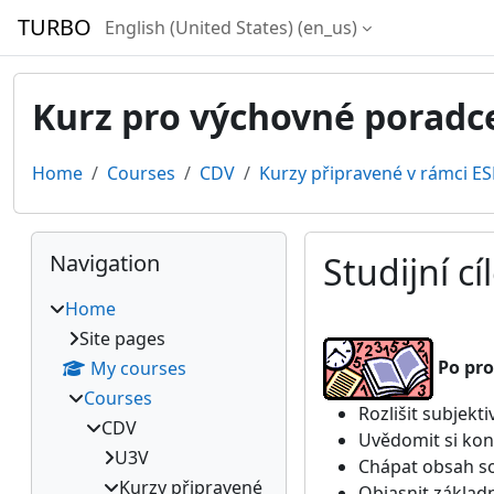
Skip to main content
TURBO
English (United States) ‎(en_us)‎
Kurz pro výchovné poradc
Home
Courses
CDV
Kurzy připravené v rámci ES
Blocks
Skip Navigation
Navigation
Studijní cí
Home
Completion require
Site pages
Po pro
My courses
Courses
Rozlišit subjek
CDV
Uvědomit si kon
U3V
Chápat obsah s
Kurzy připravené
Objasnit základ