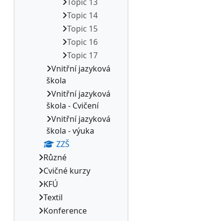
Topic 13
Topic 14
Topic 15
Topic 16
Topic 17
Vnitřní jazyková
škola
Vnitřní jazyková
škola - Cvičení
Vnitřní jazyková
škola - výuka
ZZŠ
Různé
Cvičné kurzy
KFÚ
Textil
Konference