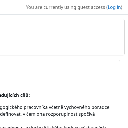
You are currently using guest access (
Log in
)
ujících cílů:
pedagogického pracovníka včetně výchovného poradce
 definovat, v čem ona rozporuplnost spočívá
o poradenství v duchu Etického kodexu výchovných