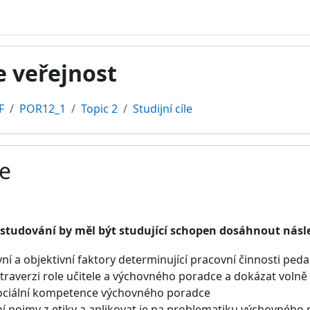
e veřejnost
F
POR12_1
Topic 2
Studijní cíle
le
ments
studování by měl být studující schopen dosáhnout násled
tivní a objektivní faktory determinující pracovní činnosti 
traverzi role učitele a výchovného poradce a dokázat volně
ociální kompetence výchovného poradce
ní pojmy z etiky a aplikovat je na problematiku výchovnéh