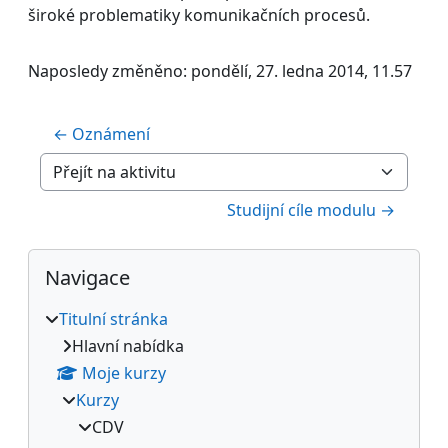
široké problematiky komunikačních procesů.
Naposledy změněno: pondělí, 27. ledna 2014, 11.57
← Oznámení
Přejít na aktivitu
Studijní cíle modulu →
Bloky
Přeskočit: Navigace
Navigace
Titulní stránka
Hlavní nabídka
Moje kurzy
Kurzy
CDV