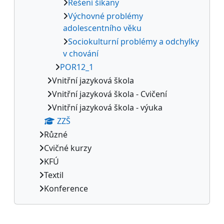
Řešení šikany
Výchovné problémy
adolescentního věku
Sociokulturní problémy a odchylky
v chování
POR12_1
Vnitřní jazyková škola
Vnitřní jazyková škola - Cvičení
Vnitřní jazyková škola - výuka
ZZŠ
Různé
Cvičné kurzy
KFÚ
Textil
Konference