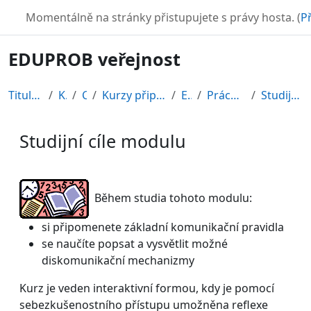
Přejít k hlavnímu obsahu
TURBO
Momentálně na stránky přistupujete s právy hosta. (
Př
EDUPROB veřejnost
Titulní stránka
Kurzy
CDV
Kurzy připravené v rámci ESF
EDU-V
Práce se skupinou
Studijní cíle modulu
Studijní cíle modulu
Požadavky na absolvování
Během studia tohoto modulu:
si připomenete základní komunikační pravidla
se naučíte popsat a vysvětlit možné
diskomunikační mechanizmy
Kurz je veden interaktivní formou, kdy je pomocí
sebezkušenostního přístupu umožněna reflexe