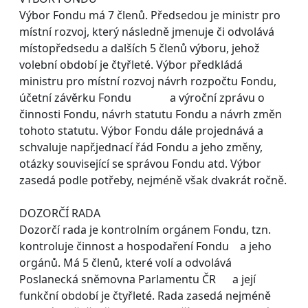
Výbor Fondu má 7 členů. Předsedou je ministr pro
místní rozvoj, který následně jmenuje či odvolává
místopředsedu a dalších 5 členů výboru, jehož
volební období je čtyřleté. Výbor předkládá
ministru pro místní rozvoj návrh rozpočtu Fondu,
účetní závěrku Fondu a výroční zprávu o
činnosti Fondu, návrh statutu Fondu a návrh změn
tohoto statutu. Výbor Fondu dále projednává a
schvaluje např.jednací řád Fondu a jeho změny,
otázky související se správou Fondu atd. Výbor
zasedá podle potřeby, nejméně však dvakrát ročně.
DOZORČÍ RADA
Dozorčí rada je kontrolním orgánem Fondu, tzn.
kontroluje činnost a hospodaření Fondu a jeho
orgánů. Má 5 členů, které volí a odvolává
Poslanecká sněmovna Parlamentu ČR a její
funkční období je čtyřleté. Rada zasedá nejméně