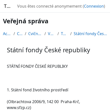
Passer au contenu principal
TURBO
Vous êtes connecté anonymement (
Connexion
)
Veřejná správa
Accueil
Cours
Cvičné kurzy
VS2010
Topic 9
Státní fondy České republiky
Státní fondy České republiky
Conditions d’achèvement
STÁTNÍ FONDY ČESKÉ REPUBLIKY
1. Státní fond životního prostředí
(Olbrachtova 2006/9, 142 00 Praha-Krč,
www.sfzp.cz)