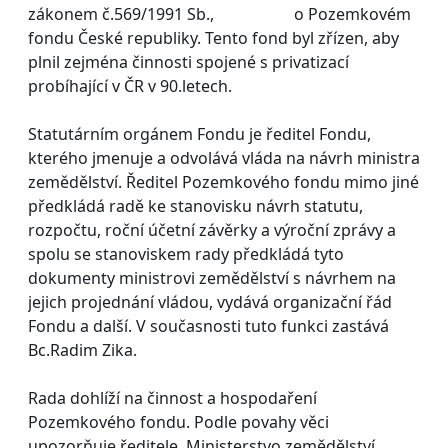
zákonem č.569/1991 Sb., o Pozemkovém
fondu České republiky. Tento fond byl zřízen, aby
plnil zejména činnosti spojené s privatizací
probíhající v ČR v 90.letech.
Statutárním orgánem Fondu je ředitel Fondu,
kterého jmenuje a odvolává vláda na návrh ministra
zemědělství. Ředitel Pozemkového fondu mimo jiné
předkládá radě ke stanovisku návrh statutu,
rozpočtu, roční účetní závěrky a výroční zprávy a
spolu se stanoviskem rady předkládá tyto
dokumenty ministrovi zemědělství s návrhem na
jejich projednání vládou, vydává organizační řád
Fondu a další. V současnosti tuto funkci zastává
Bc.Radim Zika.
Rada dohlíží na činnost a hospodaření
Pozemkového fondu. Podle povahy věci
upozorňuje ředitele, Ministerstvo zemědělství,