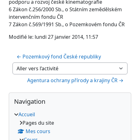
podporu a rozvoj české kinematografie
6 Zákon č.256/2000 Sb., o Státním zemědělském
intervenčním fondu ČR
7 Zákon č.569/1991 Sb., o Pozemkovém fondu ČR
Modifié le: lundi 27 janvier 2014, 11:57
← Pozemkový fond České republiky
Aller vers l’activité
Agentura ochrany přírody a krajiny ČR →
Blocs
Passer Navigation
Navigation
Accueil
Pages du site
Mes cours
Cours