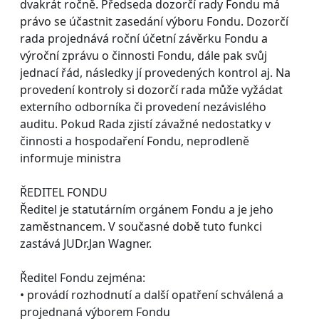
dvakrát ročně. Předseda dozorčí rady Fondu má
právo se účastnit zasedání výboru Fondu. Dozorčí
rada projednává roční účetní závěrku Fondu a
výroční zprávu o činnosti Fondu, dále pak svůj
jednací řád, následky jí provedených kontrol aj. Na
provedení kontroly si dozorčí rada může vyžádat
externího odborníka či provedení nezávislého
auditu. Pokud Rada zjistí závažné nedostatky v
činnosti a hospodaření Fondu, neprodleně
informuje ministra
ŘEDITEL FONDU
Ředitel je statutárním orgánem Fondu a je jeho
zaměstnancem. V současné době tuto funkci
zastává JUDr.Jan Wagner.
Ředitel Fondu zejména:
• provádí rozhodnutí a další opatření schválená a
projednaná výborem Fondu