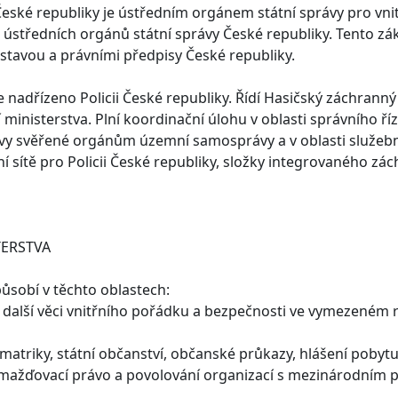
České republiky je ústředním orgánem státní správy pro vnitř
h ústředních orgánů státní správy České republiky. Tento z
 Ústavou a právními předpisy České republiky.
je nadřízeno Policii České republiky. Řídí Hasičský záchranný
ministerstva. Plní koordinační úlohu v oblasti správního říze
vy svěřené orgánům územní samosprávy a v oblasti služeb
í sítě pro Policii České republiky, složky integrovaného z
ERSTVA
působí v těchto oblastech:
a další věci vnitřního pořádku a bezpečnosti ve vymezeném 
 matriky, státní občanství, občanské průkazy, hlášení pobytu,
omažďovací právo a povolování organizací s mezinárodním 