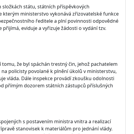
h složkách státu, státních příspěvkových
 ke kterým ministerstvo vykonává zřizovatelské funkce
 bezpečnostního ředitele a plní povinnosti odpovědné
řijímá, eviduje a vyřizuje žádosti o vydání tzv.
 tomu, že byl spáchán trestný čin, jehož pachatelem
 na policisty povolané k plnění úkolů v ministerstvu,
nuje vláda. Dále inspekce provádí zkoušku odolnosti
 pod přímým dozorem státních zástupců příslušných
pojených s postavením ministra vnitra a realizací
řípravě stanovisek k materiálům pro jednání vlády.