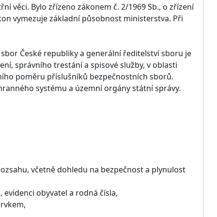
ní věci. Bylo zřízeno zákonem č. 2/1969 Sb., o zřízení
ákon vymezuje základní působnost ministerstva. Při
 sbor České republiky a generální ředitelství sboru je
ní, správního trestání a spisové služby, v oblasti
ního poměru příslušníků bezpečnostních sborů.
áchranného systému a územní orgány státní správy.
rozsahu, včetně dohledu na bezpečnost a plynulost
 evidenci obyvatel a rodná čísla,
prvkem,