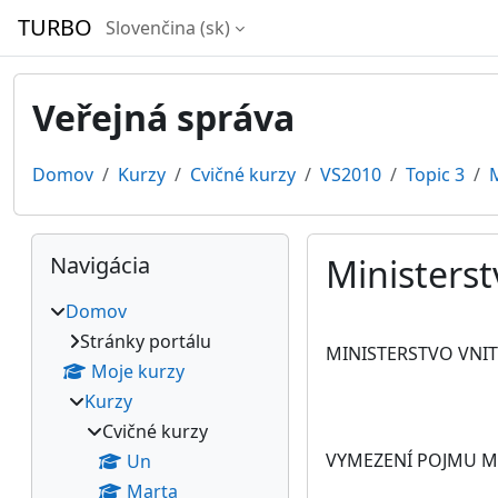
Preskočiť na hlavný obsah
TURBO
Slovenčina ‎(sk)‎
Veřejná správa
Domov
Kurzy
Cvičné kurzy
VS2010
Topic 3
M
Bloky
Preskočiť Navigácia
Navigácia
Ministerst
Domov
Požiadavky na absol
Stránky portálu
MINISTERSTVO VNI
Moje kurzy
Kurzy
Cvičné kurzy
VYMEZENÍ POJMU M
Un
Marta