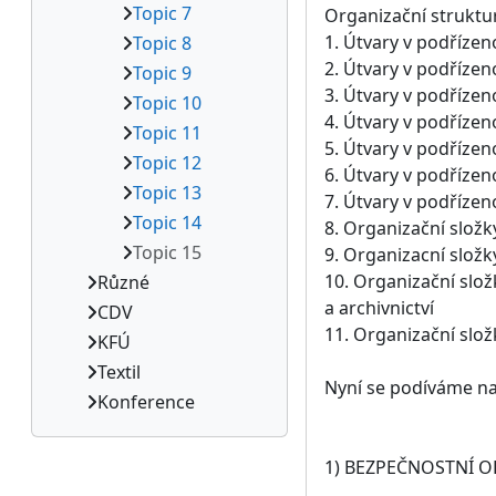
Topic 7
Organizační struktur
1. Útvary v podřízeno
Topic 8
2. Útvary v podřízen
Topic 9
3. Útvary v podřízen
Topic 10
4. Útvary v podřízen
Topic 11
5. Útvary v podřízen
Topic 12
6. Útvary v podříze
Topic 13
7. Útvary v podřízen
Topic 14
8. Organizační složk
Topic 15
9. Organizacní složk
10. Organizační slož
Různé
a archivnictví
CDV
11. Organizační slož
KFÚ
Textil
Nyní se podíváme na 
Konference
1) BEZPEČNOSTNÍ 