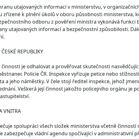
hranu utajovaných informací v ministerstvu, v organizačníc
ou zřízené k plnění úkolů v oboru působnosti ministerstva,
 bezpečnostního odboru z pověření ministra vykonává funkci
any utajovaných informací a bezpečnostní způsobilosti. Dále p
í.
E ČESKÉ REPUBLIKY
innosti je odhalovat a prověřovat skutečnosti nasvědčující
městnanec Policie ČR. Inspekce vyřizuje petice nebo stížnosti
ta a jeho náměstky. V čele stojí ředitel inspekce, jehož jme
ednání. Veškerá její činnost jakožto policejního orgánu je
astupitelství.
A VNITRA
čuje spolupráci všech složek ministerstva včetně činností s
e zabezpečuje vládní agendu spočívající v administrativní p