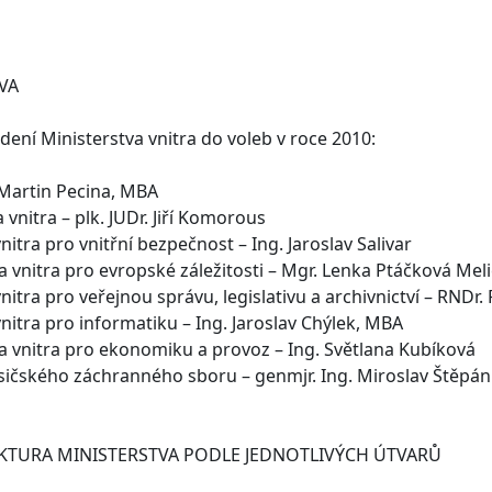
VA
dení Ministerstva vnitra do voleb v roce 2010:
. Martin Pecina, MBA
vnitra – plk. JUDr. Jiří Komorous
itra pro vnitřní bezpečnost – Ing. Jaroslav Salivar
 vnitra pro evropské záležitosti – Mgr. Lenka Ptáčková Mel
itra pro veřejnou správu, legislativu a archivnictví – RNDr.
itra pro informatiku – Ing. Jaroslav Chýlek, MBA
 vnitra pro ekonomiku a provoz – Ing. Světlana Kubíková
asičského záchranného sboru – genmjr. Ing. Miroslav Štěpán
KTURA MINISTERSTVA PODLE JEDNOTLIVÝCH ÚTVARŮ