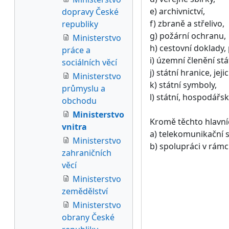
e) archivnictví,
dopravy České
f) zbraně a střelivo,
republiky
g) požární ochranu,
Ministerstvo
h) cestovní doklady,
práce a
i) územní členění stá
sociálních věcí
j) státní hranice, j
Ministerstvo
k) státní symboly,
průmyslu a
l) státní, hospodářsk
obchodu
Ministerstvo
Kromě těchto hlavníc
vnitra
a) telekomunikační s
Ministerstvo
b) spolupráci v rámc
zahraničních
věcí
Ministerstvo
zemědělství
Ministerstvo
obrany České