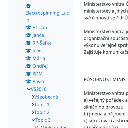
Ministerstvo vnitra 
ministerstev a jinýc
Electrospinning_Luc
své činnosti se řídí
ie
PI - Jan
Ministerstvo vnitra 
Janča
organizační součástí 
RP-Šafka
výkonu veřejné sprá
Julie
Zajišťuje komunikačn
Mária
Ondřej
3DM
PŮSOBNOST MINIST
Pavla
VS2010
Ministerstvo vnitra 
Všeobecné
a) veřejný pořádek 
Topic 1
silničního provozu,
Topic 2
b) jména a příjmení,
Topic 3
c) sdružovací a shr
d) veřejné sbírky,
Ministerstvo