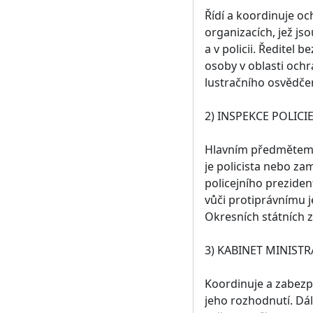
Řídí a koordinuje oc
organizacích, jež js
a v policii. Ředitel
osoby v oblasti ochr
lustračního osvědčen
2) INSPEKCE POLICI
Hlavním předmětem č
je policista nebo za
policejního preziden
vůči protiprávnímu j
Okresních státních z
3) KABINET MINISTR
Koordinuje a zabezpe
jeho rozhodnutí. Dál