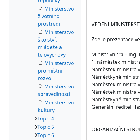
republiky
Ministerstvo
životního
prostředí
VEDENÍ MINISTERST
Ministerstvo
Zde je prezentace ve
školství,
mládeže a
Ministr vnitra – Ing
tělovýchovy
1. náměstek ministra 
Ministerstvo
Náměstek ministra vn
pro místní
Náměstkyně ministra
rozvoj
Náměstek ministra vn
Ministerstvo
Náměstek ministra vn
spravedlnosti
Náměstkyně ministra
Ministerstvo
Generální ředitel H
kultury
Topic 4
Topic 5
ORGANIZAČNÍ STRU
Topic 6