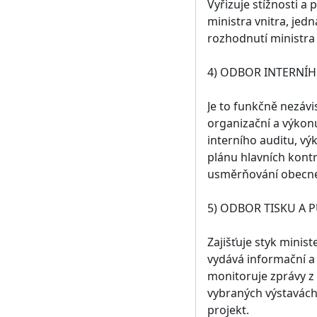
Vyřizuje stížnosti a
ministra vnitra, jed
rozhodnutí ministra
4) ODBOR INTERNÍH
Je to funkčně nezávis
organizační a výkon
interního auditu, vý
plánu hlavních kont
usměrňování obecné 
5) ODBOR TISKU A 
Zajišťuje styk minist
vydává informační a 
monitoruje zprávy z t
vybraných výstavách 
projekt.