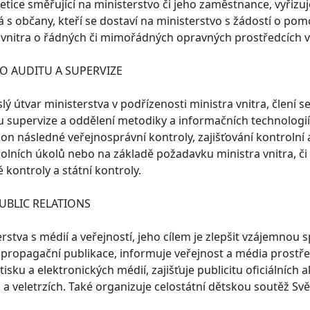
 petice směřující na ministerstvo či jeho zaměstnance, vyřiz
ná s občany, kteří se dostaví na ministerstvo s žádostí o pom
 vnitra o řádných či mimořádných opravných prostředcích v
O AUDITU A SUPERVIZE
lý útvar ministerstva v podřízenosti ministra vnitra, člení s
u supervize a oddělení metodiky a informačních technologi
kon následné veřejnosprávní kontroly, zajišťování kontrolní 
rolních úkolů nebo na základě požadavku ministra vnitra, č
kontroly a státní kontroly.
PUBLIC RELATIONS
erstva s médií a veřejností, jeho cílem je zlepšit vzájemnou
propagační publikace, informuje veřejnost a média prostřed
isku a elektronických médií, zajišťuje publicitu oficiálních 
a veletrzích. Také organizuje celostátní dětskou soutěž Svě