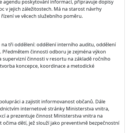
uje agendu poskytování informací, připravuje dopisy
oc v jejich záležitostech. Má na starost návrhy
 řízení ve věcech služebního poměru.
e na tři oddělení: oddělení interního auditu, oddělení
í. Předmětem činnosti odboru je zejména výkon
a supervizní činnosti v resortu na základě ročního
i tvorba koncepce, koordinace a metodické
 spolupráci a zajistit informovanost občanů. Dále
nictvím internetové stránky Ministerstva vnitra,
akcí a prezentuje činnost Ministerstva vnitra na
t očima dětí, jež slouží jako preventivně bezpečnostní