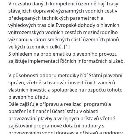
V rozsahu daných kompetencí územně hájí trasy
stávajících dopravně významných vodních cest v
předepsaných technických parametrech a
výhledových tras dle Evropské dohody o hlavních
vnitrozemských vodních cestách mezinárodního
významu v rámci směrných částí územních plánů
velkých územních celků. [1]
S ohledem na problematiku plavebního provozu
zajišťuje implementaci Říčních informačních služeb.
V působnosti odboru metodiky řídí Státní plavební
správu, včetně schvalování investičních záměrů
vlastních investic a spolupráce na rozpočtu tohoto
plavebního úřadu.
Dále zajišťuje přípravu a realizaci programů a
opatření s finanční účastí státu v oblasti
provozování plavby a veřejných přístavů včetně
zajišťování programové dotační podpory s
provozováním vodní dopravy a přístavů a podpory