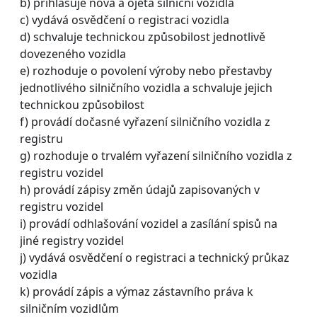
b) přihlašuje nová a ojetá silniční vozidla
c) vydává osvědčení o registraci vozidla
d) schvaluje technickou způsobilost jednotlivě
dovezeného vozidla
e) rozhoduje o povolení výroby nebo přestavby
jednotlivého silničního vozidla a schvaluje jejich
technickou způsobilost
f) provádí dočasné vyřazení silničního vozidla z
registru
g) rozhoduje o trvalém vyřazení silničního vozidla z
registru vozidel
h) provádí zápisy změn údajů zapisovaných v
registru vozidel
i) provádí odhlašování vozidel a zasílání spisů na
jiné registry vozidel
j) vydává osvědčení o registraci a technický průkaz
vozidla
k) provádí zápis a výmaz zástavního práva k
silničním vozidlům