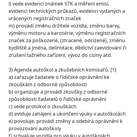
l) vede evidenci známek STK a měření emisí,
evidenci technických průkazů, evidenci vydaných a
vrácených registračních značek
m) provádí změnu držitele vozidla, změnu barvy,
výměnu motoru a karosérie, výměnu registračních
značek za poškozené, (ztracené, odcizené), změnu
bydliště a jména, delimitace, dědictví zaevidování či
zrušení tažného zařízení, vývoz do ciziny atd.
3) Agenda autoškol a zkušebních komisařů. [1]
a) zařazuje žadatele o řidičské oprávnění ke
zkouškám z odborné způsobilosti
b) organizuje a provádí zkoušky z odborné
způsobilosti žadatelů o řidičské oprávnění
c) vede protokol o zkouškách
d) eviduje zahájení a ukončení výuky v autoškolách
e) povoluje, provádí změny a odebírá oprávnění k
provozování autoškoly
f) schvaluje vozidla pro výuku v autoškolách