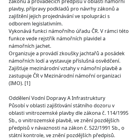
zákonů a prováděcích předpisů v oblasti námořní
plavby, přípravy podkladů pro návrhy zákonů a
zajištění jejich projednávání ve spolupráci s
odborem legislativním.
Vykonává funkci námořního úřadu ČR. V rámci této
funkce vede rejstřík námořních plavidel a
námořních jachet.
Organizuje a provádí zkoušky jachtařů a posádek
námořních lodí a vystavuje příslušná osvědčení.
Zajišťuje mezinárodní vztahy v námořní plavbě a
zastupuje ČR v Mezinárodní námořní organizaci
(IMO). [1]
Oddělení Vodní Dopravy A Infrastruktury
Působí v oblasti zajišťování státního dozoru v
oblasti vnitrozemské plavby dle zákona č. 114/1995
Sb., o vnitrozemské plavbě, ve znění pozdějších
předpisů v návaznosti na zákon č. 522/1991 Sb., o
státní kontrole, ve znění pozdějších předpisů.