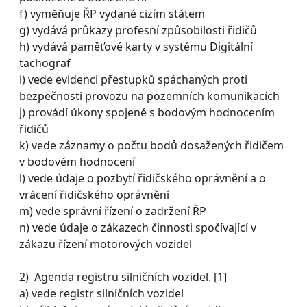
f) vyměňuje ŘP vydané cizím státem
g) vydává průkazy profesní způsobilosti řidičů
h) vydává paměťové karty v systému Digitální
tachograf
i) vede evidenci přestupků spáchaných proti
bezpečnosti provozu na pozemních komunikacích
j) provádí úkony spojené s bodovým hodnocením
řidičů
k) vede záznamy o počtu bodů dosažených řidičem
v bodovém hodnocení
l) vede údaje o pozbytí řidičského oprávnění a o
vrácení řidičského oprávnění
m) vede správní řízení o zadržení ŘP
n) vede údaje o zákazech činnosti spočívající v
zákazu řízení motorových vozidel
2) Agenda registru silničních vozidel. [1]
a) vede registr silničních vozidel