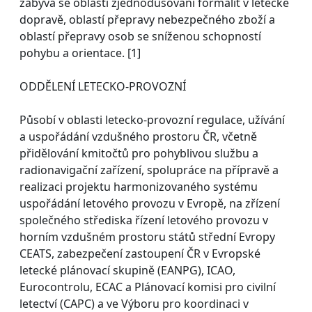
zabývá se oblastí zjednodušování formalit v letecké
dopravě, oblastí přepravy nebezpečného zboží a
oblastí přepravy osob se sníženou schopností
pohybu a orientace. [1]
ODDĚLENÍ LETECKO-PROVOZNÍ
Působí v oblasti letecko-provozní regulace, užívání
a uspořádání vzdušného prostoru ČR, včetně
přidělování kmitočtů pro pohyblivou službu a
radionavigační zařízení, spolupráce na přípravě a
realizaci projektu harmonizovaného systému
uspořádání letového provozu v Evropě, na zřízení
společného střediska řízení letového provozu v
horním vzdušném prostoru států střední Evropy
CEATS, zabezpečení zastoupení ČR v Evropské
letecké plánovací skupině (EANPG), ICAO,
Eurocontrolu, ECAC a Plánovací komisi pro civilní
letectví (CAPC) a ve Výboru pro koordinaci v