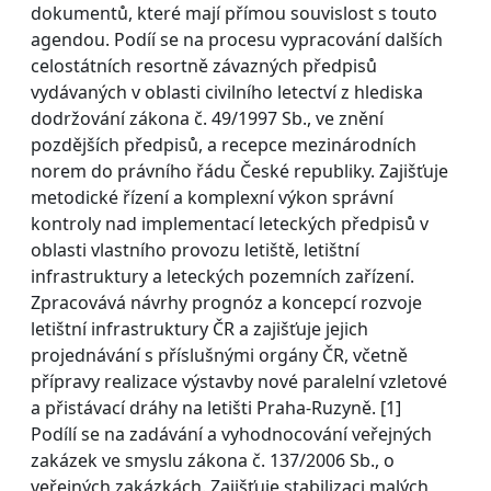
dokumentů, které mají přímou souvislost s touto
agendou. Podíí se na procesu vypracování dalších
celostátních resortně závazných předpisů
vydávaných v oblasti civilního letectví z hlediska
dodržování zákona č. 49/1997 Sb., ve znění
pozdějších předpisů, a recepce mezinárodních
norem do právního řádu České republiky. Zajišťuje
metodické řízení a komplexní výkon správní
kontroly nad implementací leteckých předpisů v
oblasti vlastního provozu letiště, letištní
infrastruktury a leteckých pozemních zařízení.
Zpracovává návrhy prognóz a koncepcí rozvoje
letištní infrastruktury ČR a zajišťuje jejich
projednávání s příslušnými orgány ČR, včetně
přípravy realizace výstavby nové paralelní vzletové
a přistávací dráhy na letišti Praha-Ruzyně. [1]
Podílí se na zadávání a vyhodnocování veřejných
zakázek ve smyslu zákona č. 137/2006 Sb., o
veřejných zakázkách. Zajišťuje stabilizaci malých