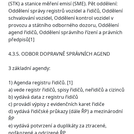
(STK) a stanice měření emisí (SME). Pět oddělení:
Oddělení správy registrů vozidel a řidičů, Oddělení
schvalování vozidel, Oddělení kontrol vozidel v
provozu a státního odborného dozoru, Oddělení
agend řidičů, Oddělení správního řízení a právních
předpisů[1]
4.3.5. ODBOR DOPRAVNĚ SPRÁVNÍCH AGEND
3 základní agendy:
1) Agenda registru řidičů. [1]
a) vede registr řidičů, spisy řidičů, neřidičů a cizinců
b) vydává data z registru řidičů
c) provádí výpisy z evidenčních karet řidiče
d) vydává řidičské průkazy (dále ŘP) a mezinárodní
ŘP
e) vydává potvrzení a duplikáty za ztracené,
poškozené a odcizené ŘP