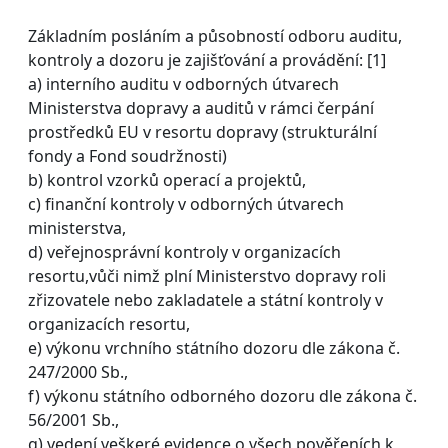
Základním posláním a působností odboru auditu,
kontroly a dozoru je zajišťování a provádění: [1]
a) interního auditu v odborných útvarech
Ministerstva dopravy a auditů v rámci čerpání
prostředků EU v resortu dopravy (strukturální
fondy a Fond soudržnosti)
b) kontrol vzorků operací a projektů,
c) finanční kontroly v odborných útvarech
ministerstva,
d) veřejnosprávní kontroly v organizacích
resortu,vůči nimž plní Ministerstvo dopravy roli
zřizovatele nebo zakladatele a státní kontroly v
organizacích resortu,
e) výkonu vrchního státního dozoru dle zákona č.
247/2000 Sb.,
f) výkonu státního odborného dozoru dle zákona č.
56/2001 Sb.,
g) vedení veškeré evidence o všech pověřeních k