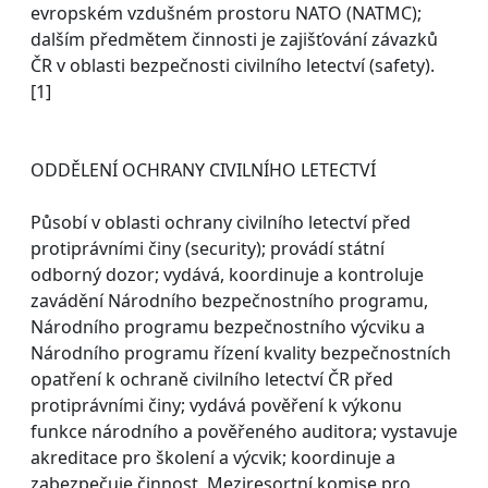
evropském vzdušném prostoru NATO (NATMC);
dalším předmětem činnosti je zajišťování závazků
ČR v oblasti bezpečnosti civilního letectví (safety).
[1]
ODDĚLENÍ OCHRANY CIVILNÍHO LETECTVÍ
Působí v oblasti ochrany civilního letectví před
protiprávními činy (security); provádí státní
odborný dozor; vydává, koordinuje a kontroluje
zavádění Národního bezpečnostního programu,
Národního programu bezpečnostního výcviku a
Národního programu řízení kvality bezpečnostních
opatření k ochraně civilního letectví ČR před
protiprávními činy; vydává pověření k výkonu
funkce národního a pověřeného auditora; vystavuje
akreditace pro školení a výcvik; koordinuje a
zabezpečuje činnost Meziresortní komise pro