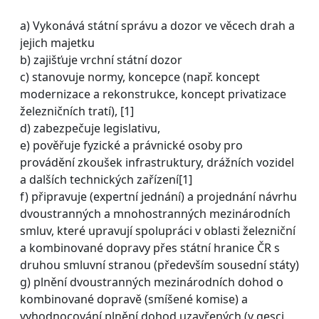
a) Vykonává státní správu a dozor ve věcech drah a
jejich majetku
b) zajišťuje vrchní státní dozor
c) stanovuje normy, koncepce (např. koncept
modernizace a rekonstrukce, koncept privatizace
železničních tratí), [1]
d) zabezpečuje legislativu,
e) pověřuje fyzické a právnické osoby pro
provádění zkoušek infrastruktury, drážních vozidel
a dalších technických zařízení[1]
f) připravuje (expertní jednání) a projednání návrhu
dvoustranných a mnohostranných mezinárodních
smluv, které upravují spolupráci v oblasti železniční
a kombinované dopravy přes státní hranice ČR s
druhou smluvní stranou (především sousední státy)
g) plnění dvoustranných mezinárodních dohod o
kombinované dopravě (smíšené komise) a
vyhodnocování plnění dohod uzavřených (v gesci