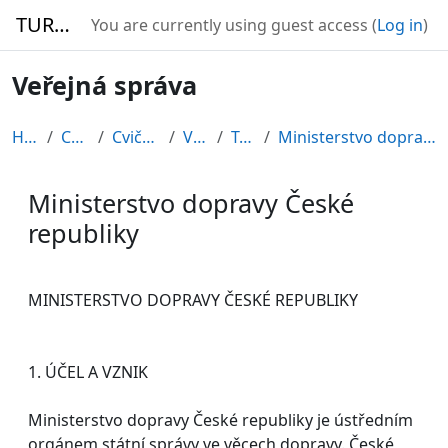
Skip to main content
TURBO
You are currently using guest access (
Log in
)
Veřejná správa
Home
Courses
Cvičné kurzy
VS2010
Topic 3
Ministerstvo dopravy České republiky
Ministerstvo dopravy České
republiky
Completion requirements
MINISTERSTVO DOPRAVY ČESKÉ REPUBLIKY
1. ÚČEL A VZNIK
Ministerstvo dopravy České republiky je ústředním
orgánem státní správy ve věcech dopravy. České