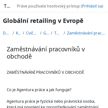
Preskočiť na hlavný obsah
TURBO
Práve používate hosťovský prístup (
Prihlásiť sa
)
Globální retailing v Evropě
Domov
Kurzy
Cvičné kurzy
GRE08
Topic 10
Zaměstnávání pracovníků v obchodě
Zaměstnávání pracovníků v
obchodě
Požiadavky na absolvovanie
ZAMĚSTNÁVÁNÍ PRACOVNÍKŮ V OBCHODĚ
Co je Agentura práce a jak funguje?
Agentura práce je fyzická nebo právnická osoba,
která má povolení ke zprostředkování zaměstnání