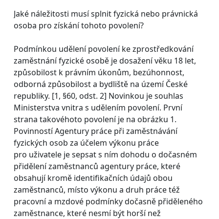
Jaké náležitosti musí splnit fyzická nebo právnická
osoba pro získání tohoto povolení?
Podmínkou udělení povolení ke zprostředkování
zaměstnání fyzické osobě je dosažení věku 18 let,
způsobilost k právním úkonům, bezúhonnost,
odborná způsobilost a bydliště na území České
republiky. [1, §60, odst. 2] Novinkou je souhlas
Ministerstva vnitra s udělením povolení. První
strana takovéhoto povolení je na obrázku 1.
Povinností Agentury práce při zaměstnávání
fyzických osob za účelem výkonu práce
pro uživatele je sepsat s ním dohodu o dočasném
přidělení zaměstnanců agentury práce, které
obsahují kromě identifikačních údajů obou
zaměstnanců, místo výkonu a druh práce též
pracovní a mzdové podmínky dočasně přiděleného
zaměstnance, které nesmí být horší než