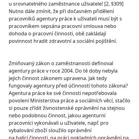
u srovnatelného zaměstnance uživatele! [2, §309]
Nutno dále zmínit, že při dočasném přidělení
pracovníků agentury práce k uživateli musí být s
pracovníkem sepsána pracovní smlouva nebo
dohoda o pracovní činnosti, obě zakládají
povinnost hradit zdravotní a sociální pojištění.
Zmiňovaný zákon o zaměstnanosti definoval
agentury práce v roce 2004. Do té doby nebyla
jejich činnost zákonem upravena. Jak tedy
fungovaly agentury před účinností tohoto zákona?
Agentura práce ke své činnosti nepotřebovala
povolení Ministerstva práce a sociálních věcí, stačilo
si pouze zřídit živnostenské oprávnění na stejnou
nebo podobnou činnost, jakou agenturní
pracovníci vykonávali u uživatele, např. pro
vybalování zboží sloužilo oprávnění
na balící činnosti, na práci pokladních oprávnění na