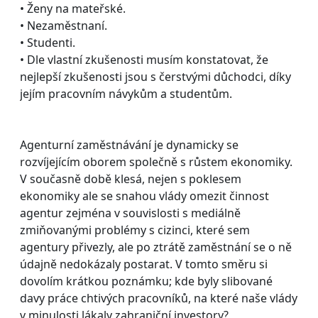
• Ženy na mateřské.
• Nezaměstnaní.
• Studenti.
• Dle vlastní zkušenosti musím konstatovat, že
nejlepší zkušenosti jsou s čerstvými důchodci, díky
jejím pracovním návykům a studentům.
Agenturní zaměstnávání je dynamicky se
rozvíjejícím oborem společně s růstem ekonomiky.
V současně době klesá, nejen s poklesem
ekonomiky ale se snahou vlády omezit činnost
agentur zejména v souvislosti s mediálně
zmiňovanými problémy s cizinci, které sem
agentury přivezly, ale po ztrátě zaměstnání se o ně
údajně nedokázaly postarat. V tomto směru si
dovolím krátkou poznámku; kde byly slibované
davy práce chtivých pracovníků, na které naše vlády
v minulosti lákaly zahraniční investory?