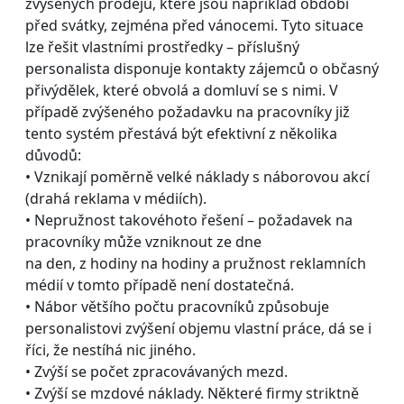
zvýšených prodejů, které jsou například období
před svátky, zejména před vánocemi. Tyto situace
lze řešit vlastními prostředky – příslušný
personalista disponuje kontakty zájemců o občasný
přivýdělek, které obvolá a domluví se s nimi. V
případě zvýšeného požadavku na pracovníky již
tento systém přestává být efektivní z několika
důvodů:
• Vznikají poměrně velké náklady s náborovou akcí
(drahá reklama v médiích).
• Nepružnost takovéhoto řešení – požadavek na
pracovníky může vzniknout ze dne
na den, z hodiny na hodiny a pružnost reklamních
médií v tomto případě není dostatečná.
• Nábor většího počtu pracovníků způsobuje
personalistovi zvýšení objemu vlastní práce, dá se i
říci, že nestíhá nic jiného.
• Zvýší se počet zpracovávaných mezd.
• Zvýší se mzdové náklady. Některé firmy striktně