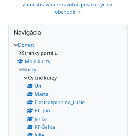
Zaměstnávání zdravotně postižených v 
obchodě →
Bloky
Preskočiť Navigácia
Navigácia
Domov
Stránky portálu
Moje kurzy
Kurzy
Cvičné kurzy
Un
Marta
Electrospinning_Lucie
PI - Jan
Janča
RP-Šafka
Julie