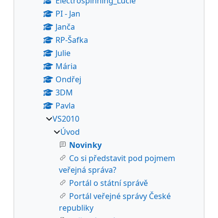
Electrospinning_Lucie
PI - Jan
Janča
RP-Šafka
Julie
Mária
Ondřej
3DM
Pavla
VS2010
Úvod
Novinky
Co si představit pod pojmem
veřejná správa?
Portál o státní správě
Portál veřejné správy České
republiky