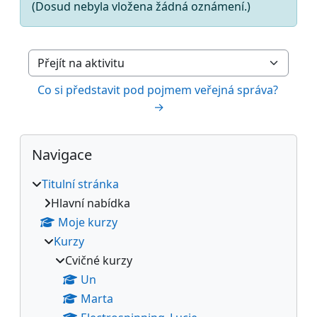
(Dosud nebyla vložena žádná oznámení.)
Přejít na aktivitu
Co si představit pod pojmem veřejná správa? 
→
Bloky
Přeskočit: Navigace
Navigace
Titulní stránka
Hlavní nabídka
Moje kurzy
Kurzy
Cvičné kurzy
Un
Marta