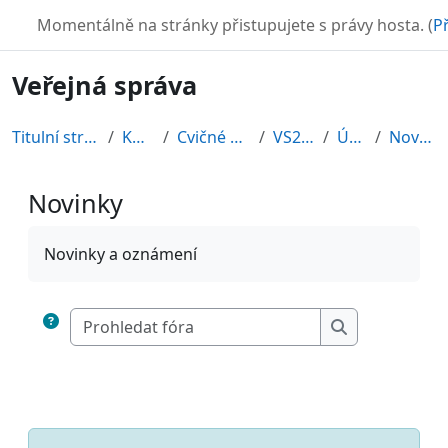
Přejít k hlavnímu obsahu
TURBO
Momentálně na stránky přistupujete s právy hosta. (
Př
Veřejná správa
Titulní stránka
Kurzy
Cvičné kurzy
VS2010
Úvod
Novinky
Novinky
Požadavky na absolvování
Novinky a oznámení
Prohledat fóra
Prohledat fór