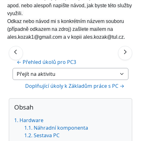
apod. nebo alespoň napište návod, jak byste této služby
využili.
Odkaz nebo návod mi s konkrétním názvem souboru
(případně odkazem na zdroj) zašlete mailem na
ales.kozak1@gmail.com a v kopii ales.kozak@tul.cz.
← Přehled úkolů pro PC3
Přejít na aktivitu
Doplňující úkoly k Základům práce s PC →
Bloky
Přeskočit: Obsah
Obsah
1. Hardware
1.1. Náhradní komponenta
1.2. Sestava PC