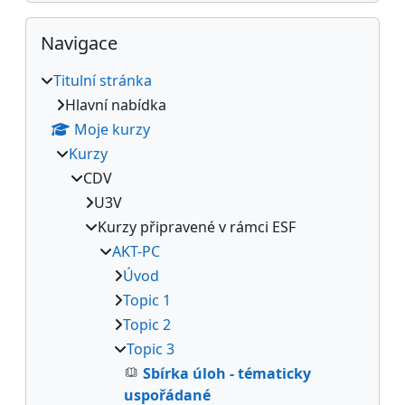
Přeskočit: Navigace
Navigace
Titulní stránka
Hlavní nabídka
Moje kurzy
Kurzy
CDV
U3V
Kurzy připravené v rámci ESF
AKT-PC
Úvod
Topic 1
Topic 2
Topic 3
Sbírka úloh - tématicky
uspořádané