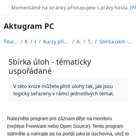
Přejít k hlavnímu obsahu
TURBO
Momentálně na stránky přistupujete s právy hosta. (
Př
Aktugram PC
Titulní stránka
Kurzy
CDV
Kurzy připravené v rámci ESF
AKT-PC
Topic 3
Sbírka úloh - tématicky uspořádané
Sbírka úloh - tématicky
uspořádané
Požadavky na absolvování
V této knize můžete plnit úlohy tak, jak jsou
logicky seřazeny v rámci jednotlivých témat.
Nalezněte program pro záznam děje na monitoru
(nejlépe Freeware nebo Open Source). Tento program
stáhněte a nahrajte jej na portál jako je úschovna, ulož to