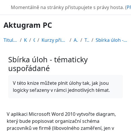
Přejít k hlavnímu obsahu
TURBO
Momentálně na stránky přistupujete s právy hosta. (
Př
Aktugram PC
Titulní stránka
Kurzy
CDV
Kurzy připravené v rámci ESF
AKT-PC
Topic 3
Sbírka úloh - tématicky uspořádané
Sbírka úloh - tématicky
uspořádané
Požadavky na absolvování
V této knize můžete plnit úlohy tak, jak jsou
logicky seřazeny v rámci jednotlivých témat.
V aplikaci Microsoft Word 2010 vytvořte diagram,
který bude popisovat organizační schéma
pracovníků ve firmě (libovolného zaměření, jen v