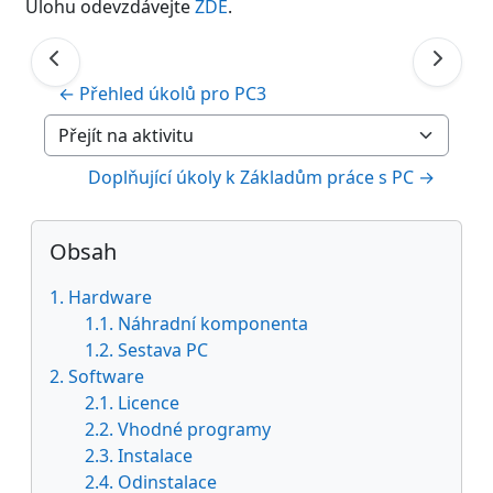
Úlohu odevzdávejte
ZDE
.
← Přehled úkolů pro PC3
Přejít na aktivitu
Doplňující úkoly k Základům práce s PC →
Bloky
Přeskočit: Obsah
Obsah
1. Hardware
1.1. Náhradní komponenta
1.2. Sestava PC
2. Software
2.1. Licence
2.2. Vhodné programy
2.3. Instalace
2.4. Odinstalace