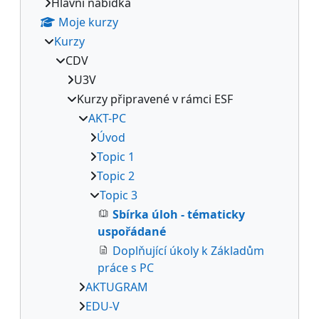
Hlavní nabídka
Moje kurzy
Kurzy
CDV
U3V
Kurzy připravené v rámci ESF
AKT-PC
Úvod
Topic 1
Topic 2
Topic 3
Sbírka úloh - tématicky
uspořádané
Doplňující úkoly k Základům
práce s PC
AKTUGRAM
EDU-V