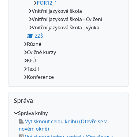
POR12_1
Vnitřní jazyková škola
Vnitřní jazyková škola - Cvičení
Vnitřní jazyková škola - výuka
ZZŠ
Různé
Cvičné kurzy
KFÚ
Textil
Konference
Přeskočit: Správa
Správa
Správa knihy
Vytisknout celou knihu (Otevře se v
novém okně)
Vytisknout jednu kapitolu (Otevře se v