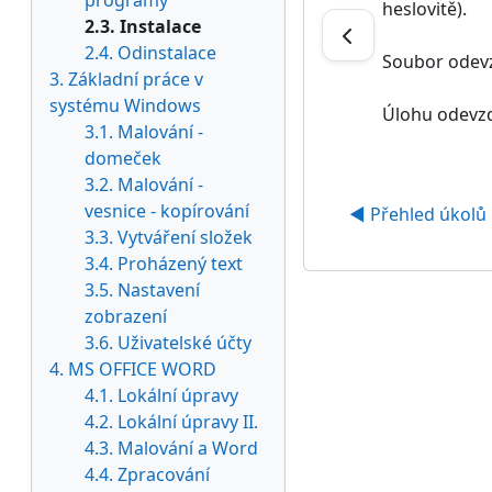
programy
heslovitě).
2.3. Instalace
2.4. Odinstalace
Soubor odevz
3. Základní práce v
systému Windows
Úlohu odevz
3.1. Malování -
domeček
3.2. Malování -
vesnice - kopírování
◀︎ Přehled úkolů
3.3. Vytváření složek
3.4. Proházený text
3.5. Nastavení
zobrazení
3.6. Uživatelské účty
4. MS OFFICE WORD
4.1. Lokální úpravy
4.2. Lokální úpravy II.
4.3. Malování a Word
4.4. Zpracování