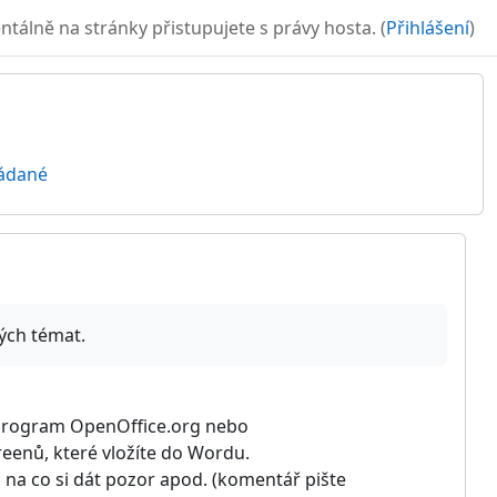
álně na stránky přistupujete s právy hosta. (
Přihlášení
)
řádané
vých témat.
e program OpenOffice.org nebo
eenů, které vložíte do Wordu.
 na co si dát pozor apod. (komentář pište