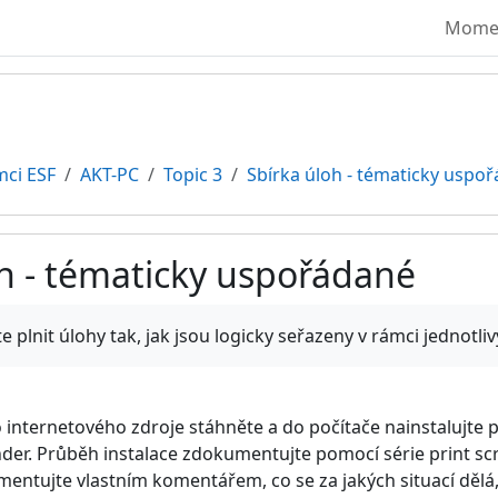
Moment
mci ESF
AKT-PC
Topic 3
Sbírka úloh - tématicky uspo
oh - tématicky uspořádané
vování
e plnit úlohy tak, jak jsou logicky seřazeny v rámci jednotli
o internetového zdroje stáhněte a do počítače nainstalujt
r. Průběh instalace zdokumentujte pomocí série print scr
mentujte vlastním komentářem, co se za jakých situací dělá,