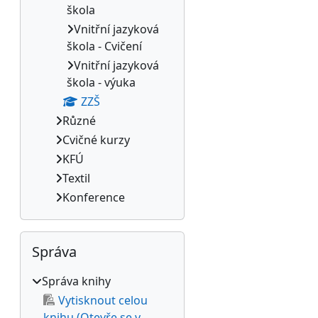
škola
Vnitřní jazyková
škola - Cvičení
Vnitřní jazyková
škola - výuka
ZZŠ
Různé
Cvičné kurzy
KFÚ
Textil
Konference
Přeskočit: Správa
Správa
Správa knihy
Vytisknout celou
knihu (Otevře se v