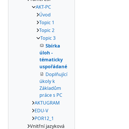
AKT-PC
Úvod
Topic 1
Topic 2
Topic 3
Sbírka
úloh -
tématicky
uspořádané
Doplňující
úkoly k
Základům
práce s PC
AKTUGRAM
EDU-V
POR12_1
Vnitřní jazyková