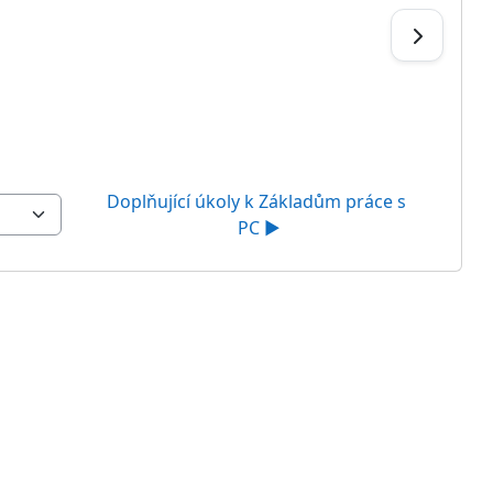
Doplňující úkoly k Základům práce s 
PC ▶︎