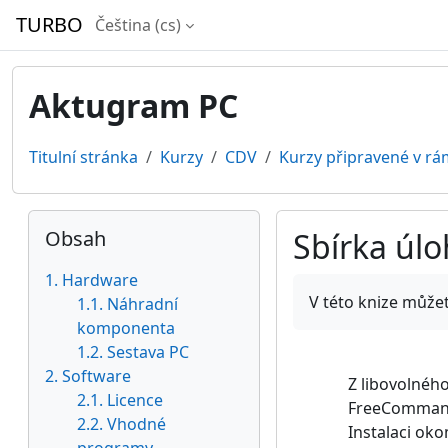
Přejít k hlavnímu obsahu
TURBO
Čeština ‎(cs)‎
Aktugram PC
Titulní stránka
Kurzy
CDV
Kurzy připravené v rá
Bloky
Přeskočit: Obsah
Obsah
Sbírka úl
1. Hardware
Požadavky na absol
V této knize můžet
1.1. Náhradní
komponenta
1.2. Sestava PC
2. Software
Z libovolnéh
2.1. Licence
FreeCommande
2.2. Vhodné
Instalaci oko