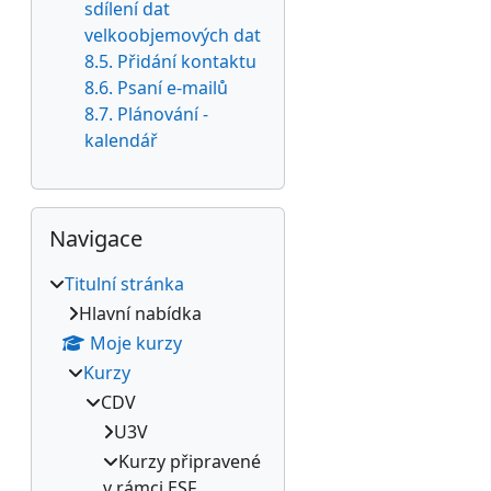
sdílení dat
velkoobjemových dat
8.5. Přidání kontaktu
8.6. Psaní e-mailů
8.7. Plánování -
kalendář
Přeskočit: Navigace
Navigace
Titulní stránka
Hlavní nabídka
Moje kurzy
Kurzy
CDV
U3V
Kurzy připravené
v rámci ESF