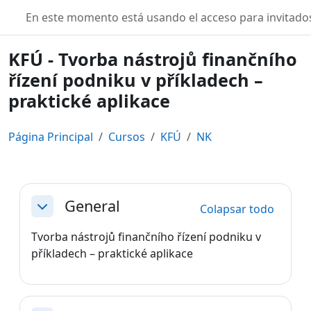
Salta al contenido principal
TURBO
En este momento está usando el acceso para invitados
KFÚ - Tvorba nástrojů finančního
řízení podniku v příkladech –
praktické aplikace
Página Principal
Cursos
KFÚ
NK
Perfilado de sección
General
Colapsar todo
Colapsar
Tvorba nástrojů finančního řízení podniku v
příkladech – praktické aplikace