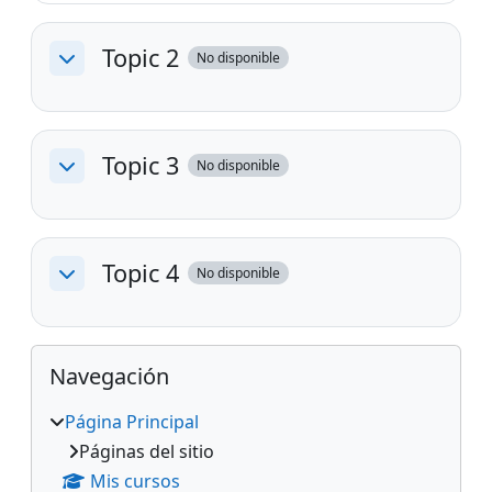
Topic 2
No disponible
Colapsar
Topic 3
No disponible
Colapsar
Topic 4
No disponible
Colapsar
Bloques
Salta Navegación
Navegación
Página Principal
Páginas del sitio
Mis cursos