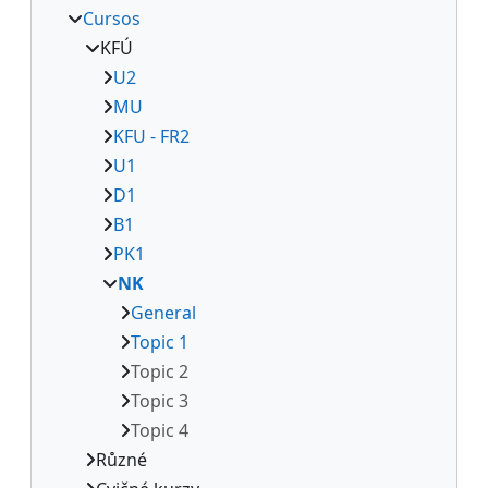
Cursos
KFÚ
U2
MU
KFU - FR2
U1
D1
B1
PK1
NK
General
Topic 1
Topic 2
Topic 3
Topic 4
Různé